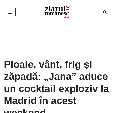
Sari
la
conținut
Ploaie, vânt, frig și
zăpadă: „Jana” aduce
un cocktail exploziv la
Madrid în acest
weekend