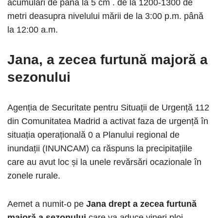
acumulări de până la 5 cm . de la 1200-1300 de
metri deasupra nivelului mării de la 3:00 p.m. până
la 12:00 a.m.
Jana, a zecea furtună majoră a
sezonului
Agenția de Securitate pentru Situații de Urgență 112
din Comunitatea Madrid a activat faza de urgență în
situația operațională 0 a Planului regional de
inundații (INUNCAM) ca răspuns la precipitațiile
care au avut loc și la unele revărsări ocazionale în
zonele rurale.
Aemet a numit-o pe
Jana drept a zecea furtună
majoră a sezonului
care va aduce vineri ploi