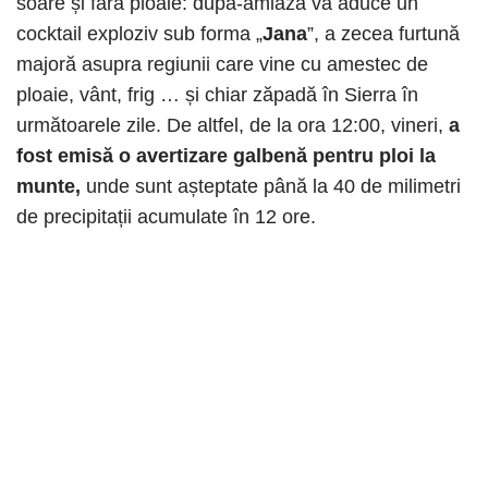
soare și fără ploaie: după-amiaza va aduce un
cocktail exploziv sub forma „
Jana
”, a zecea furtună
majoră asupra regiunii care vine cu amestec de
ploaie, vânt, frig … și chiar zăpadă în Sierra în
următoarele zile. De altfel, de la ora 12:00, vineri,
a
fost emisă o avertizare galbenă pentru ploi la
munte,
unde sunt așteptate până la 40 de milimetri
de precipitații acumulate în 12 ore.