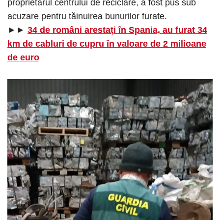
proprietarul centrului de reciclare, a fost pus sub
acuzare pentru tăinuirea bunurilor furate.
►►
34 de români arestați în Spania, au furat 34
km de cabluri de cupru în valoare de 2 milioane
de euro