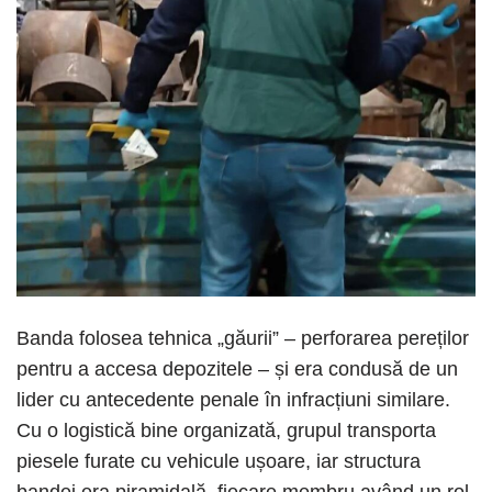
Banda folosea tehnica „găurii” – perforarea pereților
pentru a accesa depozitele – și era condusă de un
lider cu antecedente penale în infracțiuni similare.
Cu o logistică bine organizată, grupul transporta
piesele furate cu vehicule ușoare, iar structura
bandei era piramidală, fiecare membru având un rol