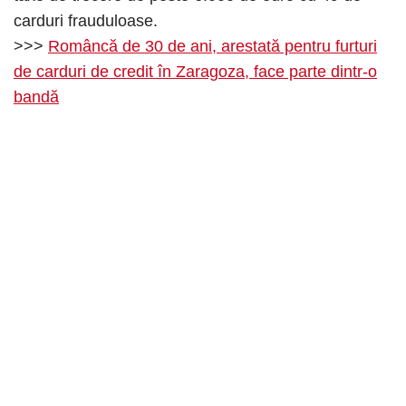
carduri frauduloase.
>>>
Româncă de 30 de ani, arestată pentru furturi
de carduri de credit în Zaragoza, face parte dintr-o
bandă