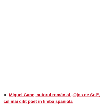
►
Miguel Gane, autorul român al „Ojos de Sol”,
cel mai citit poet în limba spaniolă