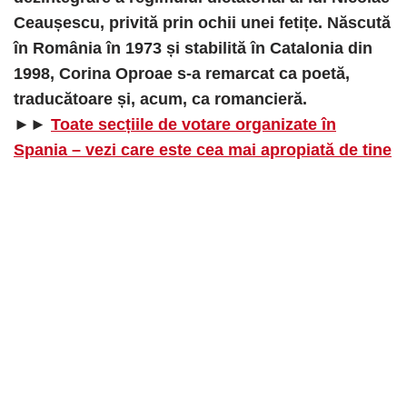
Ceaușescu, privită prin ochii unei fetițe. Născută
în România în 1973 și stabilită în Catalonia din
1998, Corina Oproae s-a remarcat ca poetă,
traducătoare și, acum, ca romancieră.
►►
Toate secțiile de votare organizate în
Spania – vezi care este cea mai apropiată de tine