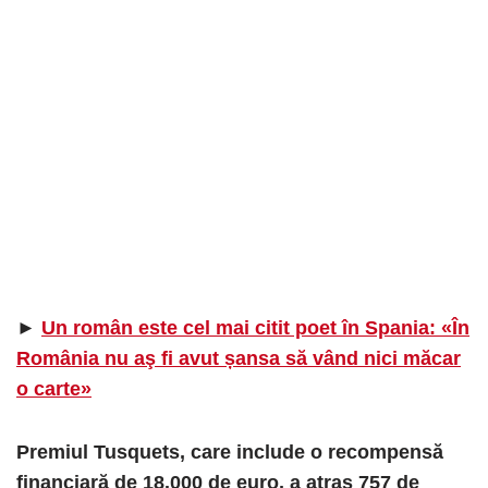
►
Un român este cel mai citit poet în Spania: «În
România nu aş fi avut șansa să vând nici măcar
o carte»
Premiul Tusquets, care include o recompensă
financiară de 18.000 de euro, a atras 757 de