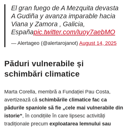
El gran fuego de A Mezquita devasta
A Gudiña y avanza imparable hacia
Viana y Zamora , Galicia,
España
pic.twitter.com/Iuoy7aebMO
— Alertageo (@alertarojanot)
August 14, 2025
Păduri vulnerabile și
schimbări climatice
Marta Corella, membră a Fundației Pau Costa,
avertizează că
schimbările climatice fac ca
pădurile spaniole să fie „cele mai vulnerabile din
istorie”
, în condițiile în care lipsesc activități
tradiționale precum
exploatarea lemnului sau