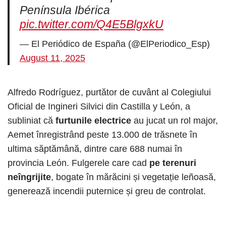
Península Ibérica
pic.twitter.com/Q4E5BlgxkU
— El Periódico de España (@ElPeriodico_Esp)
August 11, 2025
Alfredo Rodríguez, purtător de cuvânt al Colegiului
Oficial de Ingineri Silvici din Castilla y León, a
subliniat că
furtunile electrice
au jucat un rol major,
Aemet înregistrând peste 13.000 de trăsnete în
ultima săptămână, dintre care 688 numai în
provincia León. Fulgerele care cad
pe terenuri
neîngrijite
, bogate în mărăcini și vegetație leñoasă,
generează incendii puternice și greu de controlat.