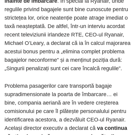
înainte de îmbarcare
. În special la Ryanair, unde
regulile privind bagajele sunt bine cunoscute pentru
strictețea lor, orice neatenție poate atrage imediat o
taxă neașteptată. De altfel, într-un interviu acordat
recent televiziunii irlandeze RTE, CEO-ul Ryanair,
Michael O’Leary, a declarat că ia în calcul majorarea
acestui bonus pentru a „elimina complet problema
bagajelor neconforme” și a menținut poziția dură:
„Singurii penalizați sunt cei care încalcă regulile”.
Problema pasagerilor care transportă bagaje
supradimensionate la poarta de îmbarcare… ei
bine, compania aeriană are în vedere creșterea
comisionului pe care îl plătește personalului pentru
identificarea acestora, a dezvăluit CEO-ul Ryanair.
Același director executiv a declarat că
va continua