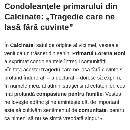
Condoleanțele primarului din
Calcinate: „Tragedie care ne
lasă fără cuvinte”
În
Calcinate
, satul de origine al victimei, vestea a
venit ca un trăsnet din senin.
Primarul Lorena Boni
a exprimat condoleanțele întregii comunități:
«În fața acestei
tragedii
care ne lasă fără cuvinte și
profund îndurerați – a declarat – doresc să exprim,
în numele meu, al administrației și al cetățenilor, cea
mai profundă
compasiune pentru familie
. Vestea
ne lovește adânc și ne amintește cât de important
este să cultivăm sentimentul de
comunitate
, pentru
ca nimeni să nu se simtă vreodată singur».