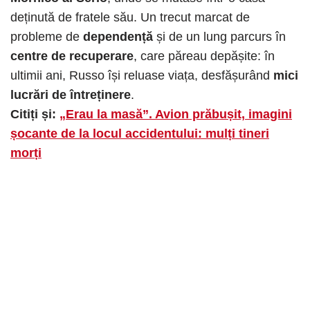
deținută de fratele său. Un trecut marcat de
probleme de
dependență
și de un lung parcurs în
centre de recuperare
, care păreau depășite: în
ultimii ani, Russo își reluase viața, desfășurând
mici
lucrări de întreținere
.
Citiți și:
„Erau la masă”. Avion prăbușit, imagini
șocante de la locul accidentului: mulți tineri
morți