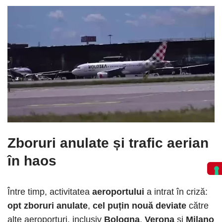
Zboruri anulate și trafic aerian
în haos
Între timp, activitatea
aeroportului
a intrat în criză:
opt zboruri anulate
,
cel puțin nouă deviate
către
alte aeroporturi, inclusiv
Bologna
,
Verona
și
Milano