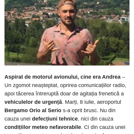
Aspirat de motorul avionului, cine era Andrea
–
Un zgomot neașteptat, oprirea comunicațiilor radio,
apoi tăcerea întreruptă doar de agitația frenetică a
vehiculelor de urgență
. Marți, 8 iulie, aeroportul
Bergamo Orio al Serio
s-a oprit brusc. Nu din
cauza unei
defecțiuni tehnice
, nici din cauza
condițiilor meteo nefavorabile
. Ci din cauza unei