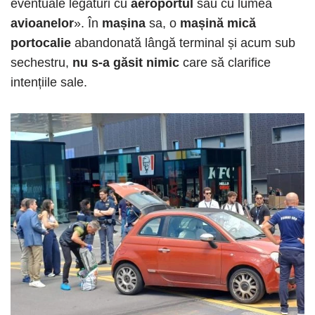
eventuale legături cu
aeroportul
sau cu lumea
avioanelor
». În
mașina
sa, o
mașină mică
portocalie
abandonată lângă terminal și acum sub
sechestru,
nu s-a găsit nimic
care să clarifice
intențiile sale.