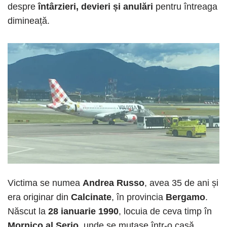
despre
întârzieri, devieri și anulări
pentru întreaga
dimineață.
Victima se numea
Andrea Russo
, avea 35 de ani și
era originar din
Calcinate
, în provincia
Bergamo
.
Născut la
28 ianuarie 1990
, locuia de ceva timp în
Mornico al Serio
, unde se mutase într-o casă