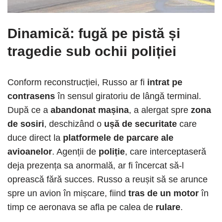
Dinamică: fugă pe pistă și
tragedie sub ochii poliției
Conform reconstrucției, Russo ar fi
intrat pe
contrasens
în sensul giratoriu de lângă terminal.
După ce a
abandonat mașina
, a alergat spre
zona
de sosiri
, deschizând o
ușă de securitate
care
duce direct la
platformele de parcare ale
avioanelor
. Agenții de
poliție
, care interceptaseră
deja prezența sa anormală, ar fi încercat să-l
oprească fără succes. Russo a reușit să se arunce
spre un avion în mișcare, fiind
tras de un motor
în
timp ce aeronava se afla pe calea de
rulare
.