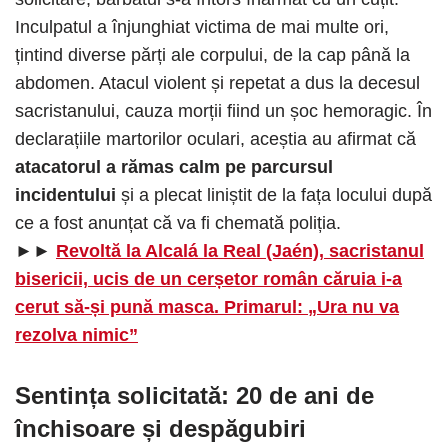
Inculpatul a înjunghiat victima de mai multe ori,
țintind diverse părți ale corpului, de la cap până la
abdomen. Atacul violent și repetat a dus la decesul
sacristanului, cauza morții fiind un șoc hemoragic. În
declarațiile martorilor oculari, aceștia au afirmat că
atacatorul a rămas calm pe parcursul
incidentului
și a plecat liniștit de la fața locului după
ce a fost anunțat că va fi chemată poliția.
►►
Revoltă la Alcalá la Real (Jaén), sacristanul
bisericii, ucis de un cerșetor român căruia i-a
cerut să-și pună masca. Primarul: „Ura nu va
rezolva nimic”
Sentința solicitată: 20 de ani de
închisoare și despăgubiri