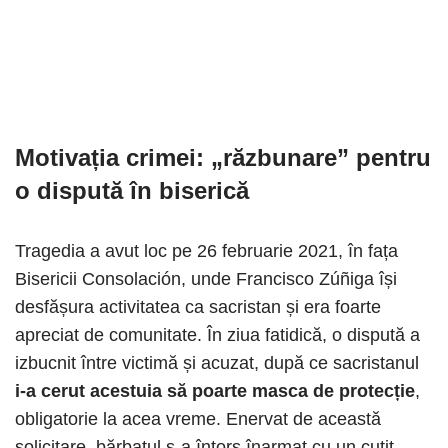
Motivația crimei: „răzbunare” pentru
o dispută în biserică
Tragedia a avut loc pe 26 februarie 2021, în fața
Bisericii Consolación, unde Francisco Zúñiga își
desfășura activitatea ca sacristan și era foarte
apreciat de comunitate. În ziua fatidică, o dispută a
izbucnit între victimă și acuzat, după ce sacristanul
i-a cerut acestuia să poarte masca de protecție
,
obligatorie la acea vreme. Enervat de această
solicitare, bărbatul s-a întors înarmat cu un cuțit.