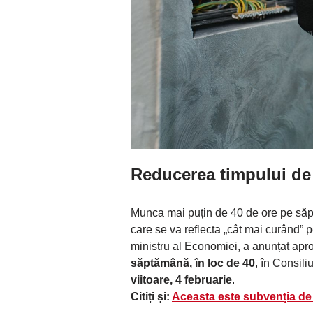
Reducerea timpului de
Munca mai puțin de 40 de ore pe săptă
care se va reflecta „cât mai curând” 
ministru al Economiei, a anunțat apro
săptămână, în loc de 40
, în Consili
viitoare, 4 februarie
.
Citiți și:
Aceasta este subvenția de 