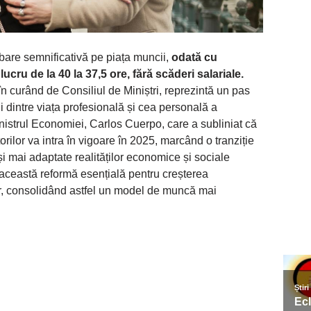
bare semnificativă pe piața muncii,
odată cu
ucru de la 40 la 37,5 ore, fără scăderi salariale.
n curând de Consiliul de Miniștri, reprezintă un pas
i dintre viața profesională și cea personală a
inistrul Economiei, Carlos Cuerpo, care a subliniat că
orilor va intra în vigoare în 2025, marcând o tranziție
și mai adaptate realităților economice și sociale
această reformă esențială pentru creșterea
ilor, consolidând astfel un model de muncă mai