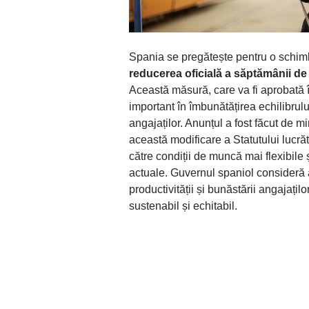
Spania se pregătește pentru o schim
reducerea oficială a săptămânii de l
Această măsură, care va fi aprobată î
important în îmbunătățirea echilibrulu
angajaților. Anunțul a fost făcut de m
această modificare a Statutului lucrăt
către condiții de muncă mai flexibile 
actuale. Guvernul spaniol consideră 
productivității și bunăstării angajaț
sustenabil și echitabil.