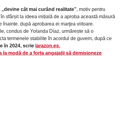
ă
„devine cât mai curând realitate”
, motiv pentru
în sfârșit la ideea inițială de a aproba această măsură
ge înainte. după aprobarea ei marţea viitoare.
ale, condus de Yolanda Díaz, urmărește să o
ta termenele stabilite în acordul de guvern, după ce
e în 2024, scrie
larazon.es.
a la modă de a forța angajații să demisioneze