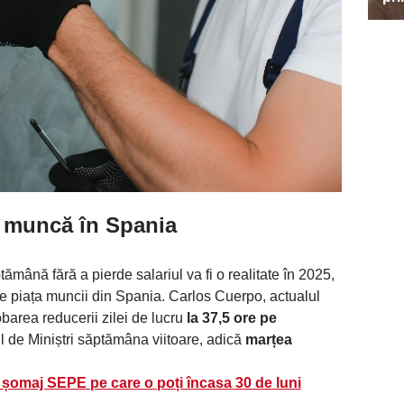
 muncă în Spania
mână fără a pierde salariul va fi o realitate în 2025,
pe piața muncii din Spania. Carlos Cuerpo, actualul
barea reducerii zilei de lucru
la 37,5 ore pe
ul de Miniștri săptămâna viitoare, adică
marțea
șomaj SEPE pe care o poți încasa 30 de luni