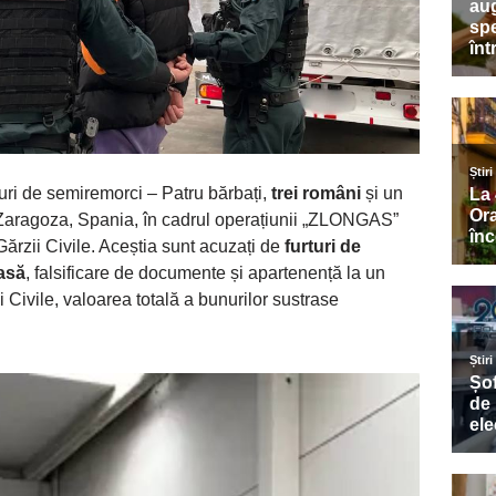
uri de semiremorci – Patru bărbați,
trei români
și un
în Zaragoza, Spania, în cadrul operațiunii „ZLONGAS”
ărzii Civile. Aceștia sunt acuzați de
furturi de
asă
, falsificare de documente și apartenență la un
i Civile, valoarea totală a bunurilor sustrase