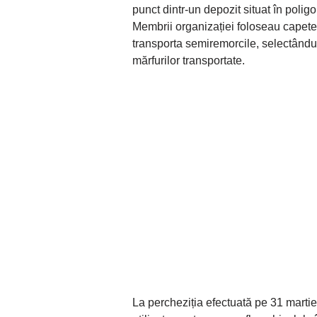
punct dintr-un depozit situat în polig
Membrii organizației foloseau capete t
transporta semiremorcile, selectându-și
mărfurilor transportate.
La percheziția efectuată pe 31 martie,