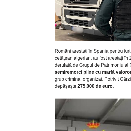
Români arestați în Spania pentru furt
cetățean algerian, au fost arestați 
derulată de Grupul de Patrimoniu al G
semiremorci pline cu marfă valoro
grup criminal organizat. Potrivit Gărzi
depășește
275.000 de euro.