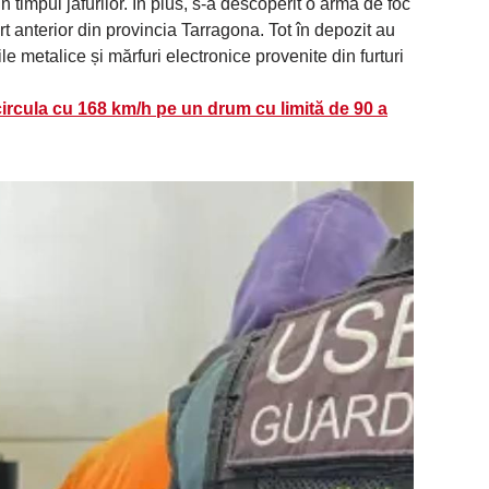
n timpul jafurilor. În plus, s-a descoperit o armă de foc
urt anterior din provincia Tarragona. Tot în depozit au
ile metalice și mărfuri electronice provenite din furturi
ircula cu 168 km/h pe un drum cu limită de 90 a