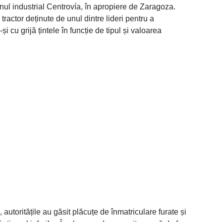
onul industrial Centrovía, în apropiere de Zaragoza.
ractor deținute de unul dintre lideri pentru a
 cu grijă țintele în funcție de tipul și valoarea
 autoritățile au găsit plăcuțe de înmatriculare furate și