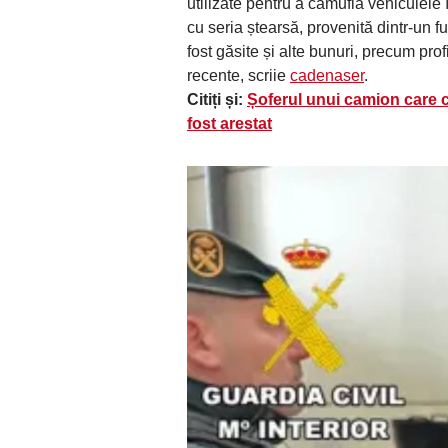
utilizate pentru a camufla vehiculele î
cu seria ștearsă, provenită dintr-un f
fost găsite și alte bunuri, precum prof
recente, scriie
cadenaser
.
Citiți și:
Șoferul unui camion care c
fost arestat