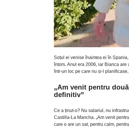
Soțul ei venise înaintea ei în Spania
întors. Anul era 2006, iar Bianca are 
într-un loc pe care nu și-l planificase
„
Am venit pentru două
definitiv”
Ce a ținut-o? Nu salariul, nu infrastr
Castilla-La Mancha. „Am venit pentr
care o are un sat, pentru calm, pentr