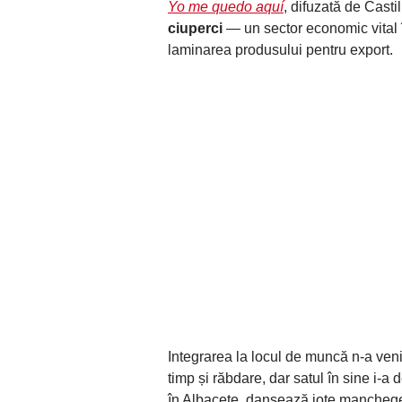
Yo me quedo aquí
, difuzată de Casti
ciuperci
— un sector economic vital 
laminarea produsului pentru export.
Integrarea la locul de muncă n-a veni
timp și răbdare, dar satul în sine i-a 
în Albacete, dansează jote manchege ș