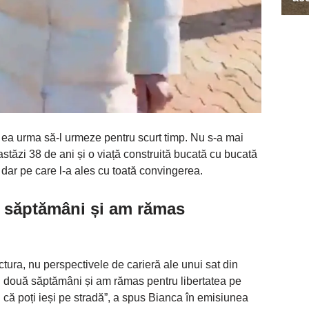
, ea urma să-l urmeze pentru scurt timp. Nu s-a mai
astăzi 38 de ani și o viață construită bucată cu bucată
, dar pe care l-a ales cu toată convingerea.
 săptămâni și am rămas
uctura, nu perspectivele de carieră ale unui sat din
u două săptămâni și am rămas pentru libertatea pe
u că poți ieși pe stradă”, a spus Bianca în emisiunea