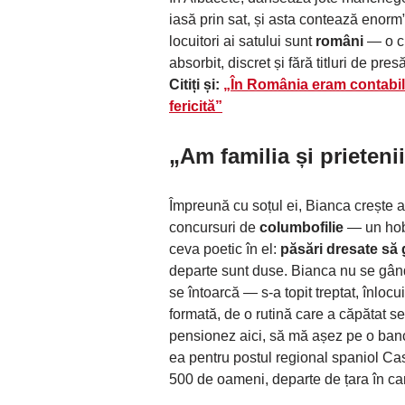
iasă prin sat, și asta contează enorm
locuitori ai satului sunt
români
— o ci
absorbit, discret și fără titluri de pr
Citiți și:
„În România eram contabilă 
fericită”
„
Am familia și prietenii
Împreună cu soțul ei, Bianca crește 
concursuri de
columbofilie
— un hobb
ceva poetic în el:
păsări dresate să
departe sunt duse. Bianca nu se gânde
se întoarcă — s-a topit treptat, înloc
formată, de o rutină care a căpătat se
pensionez aici, să mă așez pe o bancă
ea pentru postul regional spaniol Ca
500 de oameni, departe de țara în car