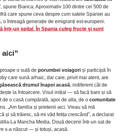
”, spune Bianca. Aproximativ 100 dintre cei 500 de
fră care spune ceva despre cum satele Spaniei au
esă, o întreagă generație de emigranți est-europeni.
într-un spital. În Spania culeg fructe și sunt
 aici
”
aproape o sută de
porumbei voiagori
și participă în
y care sună arhaic, dar care, privit mai atent, are
 găsească drumul înapoi acasă
, indiferent cât de
ște la întoarcere. Visul inițial — să facă bani și să
uit de o casă cumpărată, apoi de alta, de o
comunitate
ns. „Am familia și prietenii aici. Vreau să mă
 și să trăiesc, să-mi văd fetița crescând”, a declarat
stilla-La Mancha Media. Două decenii într-un sat de
e s-a născut — și totuși, acasă.