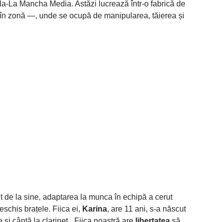
lla-La Mancha Media. Astăzi lucrează într-o fabrică de
în zonă —, unde se ocupă de manipularea, tăierea și
t de la sine, adaptarea la munca în echipă a cerut
deschis brațele. Fiica ei,
Karina
, are 11 ani, s-a născut
i cântă la clarinet. „Fiica noastră are
libertatea
să