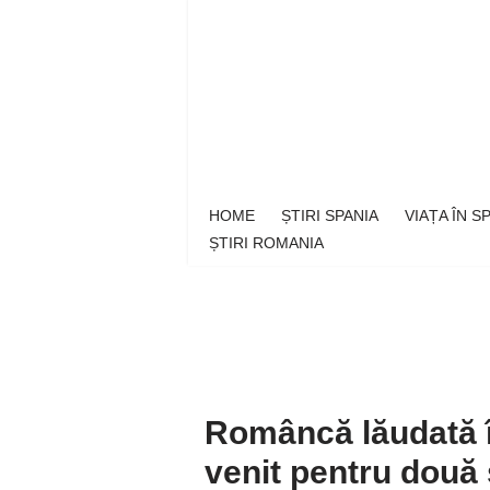
Sari
la
conținut
HOME
ȘTIRI SPANIA
VIAȚA ÎN 
ȘTIRI ROMANIA
Româncă lăudată î
venit pentru două