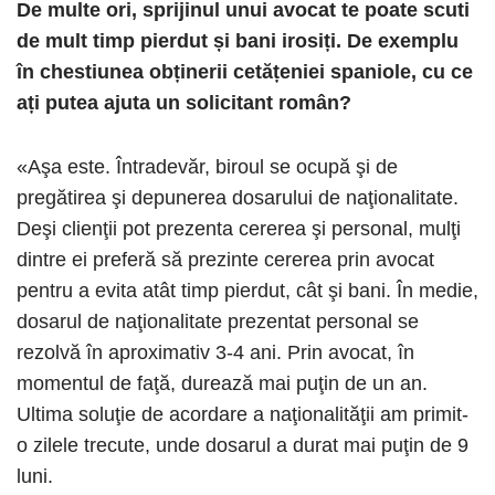
De multe ori, sprijinul unui avocat te poate scuti
de mult timp pierdut și bani irosiți. De exemplu
în chestiunea obținerii cetățeniei spaniole, cu ce
ați putea ajuta un solicitant român?
«Aşa este. Întradevăr, biroul se ocupă şi de
pregătirea şi depunerea dosarului de naţionalitate.
Deşi clienţii pot prezenta cererea şi personal, mulţi
dintre ei preferă să prezinte cererea prin avocat
pentru a evita atât timp pierdut, cât şi bani. În medie,
dosarul de naţionalitate prezentat personal se
rezolvă în aproximativ 3-4 ani. Prin avocat, în
momentul de faţă, durează mai puţin de un an.
Ultima soluţie de acordare a naţionalităţii am primit-
o zilele trecute, unde dosarul a durat mai puţin de 9
luni.