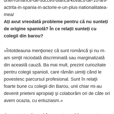
unei-romance-de-succes-bianca-kovacs-de-10-ani-
actrita-in-spania-in-actorie-e-un-plus-nationalitatea-
mea/
Ați avut vreodată probleme pentru că nu sunteți
de origine spaniolă? În ce relații sunteți cu
colegii din barou?
«Întotdeauna menţionez că sunt româncă şi nu m-
am simţit niciodată discriminată sau marginalizată
din această cauză. Ba mai mult, prezint curiozitate
pentru colegii spanioli, care rămân uimiţi când le
povestesc parcursul profesional. Sunt în relaţii
foarte bune cu colegii din Barou, unii chiar mi-au
devenit prieteni apropiaţi şi colaborăm ori de câte ori
avem ocazia, cu entuziasm.»