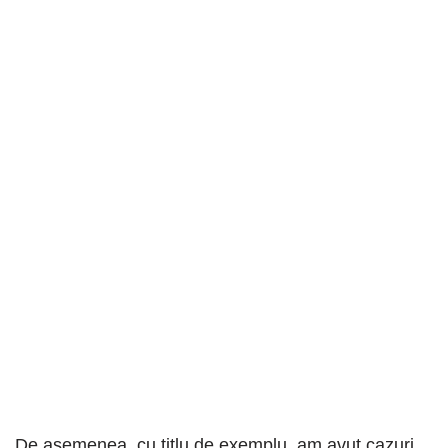
De asemenea, cu titlu de exemplu, am avut cazuri