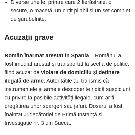
Diverse unelte, printre care 2 fierăstraie, o
secure, o macetă, un cuțit pliabil și un set complet
de șurubelnițe.
Acuzații grave
Român înarmat arestat în Spania
– Românul a
fost imediat arestat și transportat la secția de poliție,
fiind acuzat de
violare de domiciliu
și
deținere
ilegală de arme
. Autoritățile au transmis că
instrumentele și armele descoperite ridică suspiciuni
cu privire la posibile activități ilegale, cum ar fi
pregătirea unor spargeri sau jafuri. Dosarul a fost
înaintat Judecătoriei de Primă Instanță și
Investigație nr. 3 din Sueca.