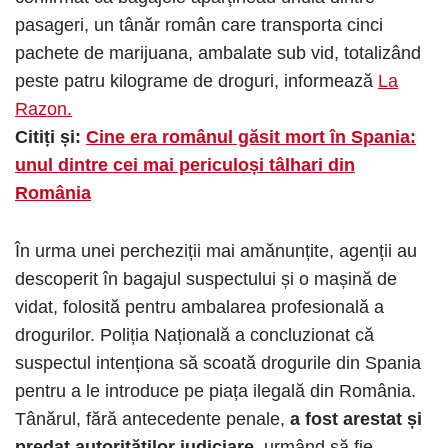
pasageri, un tânăr român care transporta cinci
pachete de marijuana, ambalate sub vid, totalizând
peste patru kilograme de droguri, informează
La
Razon.
Citiți și:
Cine era românul găsit mort în Spania:
unul dintre cei mai periculoși tâlhari din
România
În urma unei percheziții mai amănunțite, agenții au
descoperit în bagajul suspectului și o mașină de
vidat, folosită pentru ambalarea profesională a
drogurilor. Poliția Națională a concluzionat că
suspectul intenționa să scoată drogurile din Spania
pentru a le introduce pe piața ilegală din România.
Tânărul, fără antecedente penale,
a fost arestat și
predat autorităților judiciare,
urmând să fie