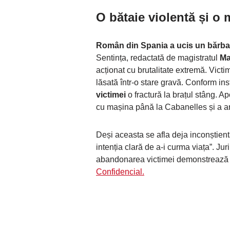
O bătaie violentă și o 
Român din Spania a ucis un bărbat
Sentința, redactată de magistratul
Ma
acționat cu brutalitate extremă. Victim
lăsată într-o stare gravă. Conform inst
victimei
o fractură la brațul stâng. Ap
cu mașina până la Cabanelles și a a
Deși aceasta se afla deja inconștient
intenția clară de a-i curma viața”. Jur
abandonarea victimei demonstrează „u
Confidencial.