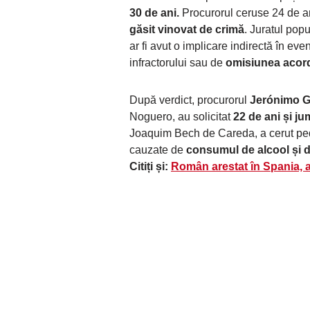
30 de ani.
Procurorul ceruse 24 de ani
găsit vinovat de crimă
. Juratul popu
ar fi avut o implicare indirectă în ev
infractorului sau de
omisiunea acordă
După verdict, procurorul
Jerónimo 
Noguero, au solicitat
22 de ani și ju
Joaquim Bech de Careda, a cerut pe
cauzate de
consumul de alcool și d
Citiți și:
Român arestat în Spania, a