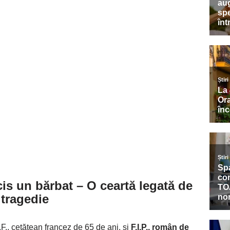
s un bărbat – O ceartă legată de
 tragedie
.F., cetățean francez de 65 de ani, și
F.I.P., român de