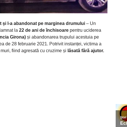
 și l-a abandonat pe marginea drumului
– Un
damnat la
22 de ani de închisoare
pentru uciderea
incia Girona)
și abandonarea trupului acestuia pe
 de 28 februarie 2021. Potrivit instanței, victima a
a muri, fiind agresată cu cruzime și
lăsată fără ajutor.