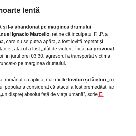
moarte lentă
 și l-a abandonat pe marginea drumului
–
nuel Ignacio Marcello
, reține că inculpatul F.I.P. a
a, care nu se putea apăra, a fost lovită repetat și
anței, atacul a fost „atât de violent” încât
i-a provocat
oi, în jurul orei 03:30, agresorul a transportat victima
runcat-o pe marginea drumului.
ă, românul i-a aplicat mai multe
lovituri și tăieturi
„cu
iul popular a considerat că atacul a fost premeditat, iar
n dispreț absolut față de viața umană”, scrie
El