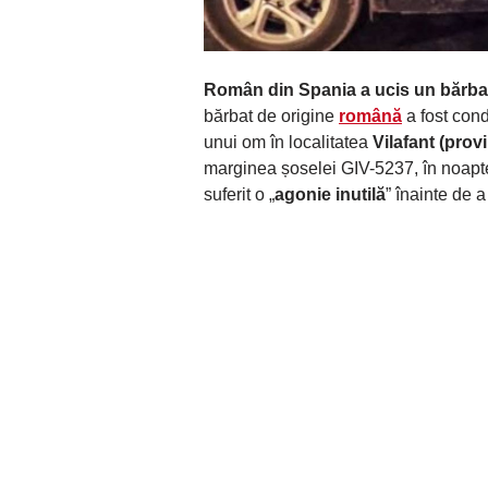
Român din Spania a ucis un bărbat
bărbat de origine
română
a fost con
unui om în localitatea
Vilafant (prov
marginea șoselei GIV-5237, în noaptea
suferit o „
agonie inutilă
” înainte de 