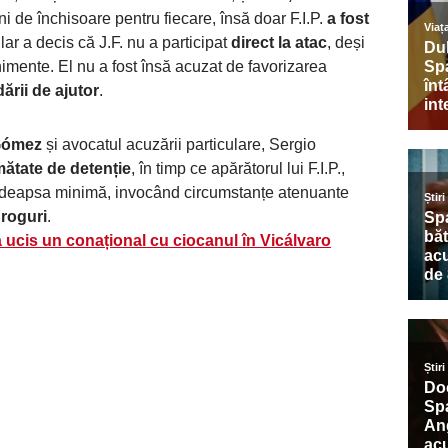
 de închisoare pentru fiecare, însă doar F.I.P.
a fost
lar a decis că J.F. nu a participat
direct la atac
, deși
enimente. El nu a fost însă acuzat de favorizarea
rii de ajutor
.
Gómez
și avocatul acuzării particulare, Sergio
mătate de detenție
, în timp ce apărătorul lui F.I.P.,
deapsa minimă, invocând circumstanțe atenuante
roguri
.
 ucis un conațional cu ciocanul în Vicálvaro