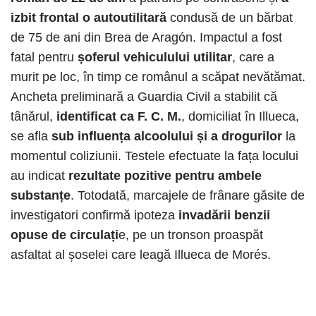
izbit frontal o autoutilitară
condusă de un bărbat
de 75 de ani din Brea de Aragón. Impactul a fost
fatal pentru
șoferul vehiculului utilitar
, care a
murit pe loc, în timp ce românul a scăpat nevătămat.
Ancheta preliminară a Guardia Civil a stabilit că
tânărul,
identificat ca F. C. M.
, domiciliat în Illueca,
se afla
sub influența alcoolului și a drogurilor
la
momentul coliziunii. Testele efectuate la fața locului
au indicat
rezultate pozitive pentru ambele
substanțe
. Totodată, marcajele de frânare găsite de
investigatori confirmă ipoteza
invadării benzii
opuse de circulați
e, pe un tronson proaspăt
asfaltat al șoselei care leagă Illueca de Morés.