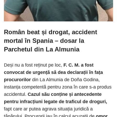
Român beat și drogat, accident
mortal în Spania
– dosar la
Parchetul din La Almunia
Deși nu a fost reținut pe loc,
F. C. M. a fost
convocat de urgență să dea declarații în fața
procurorilor
din La Almunia de Doña Godina,
instanța competentă pentru zona în care s-a produs
accidentul.
Cazul său conține și antecedente
pentru infracțiuni legate de traficul de droguri,
fapt care ar putea agrava situația juridică a
tânărului. Procurorii iau în calcul acuzații de
omor