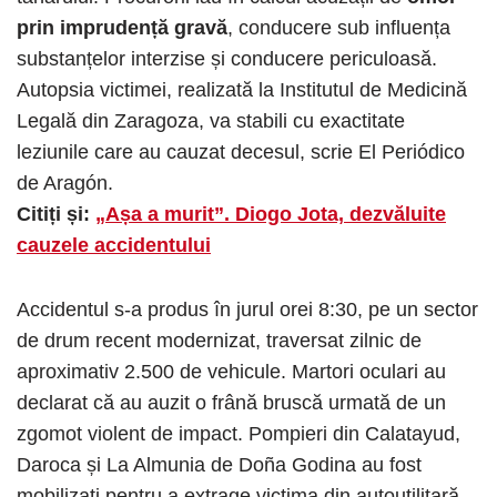
prin imprudență gravă
, conducere sub influența
substanțelor interzise și conducere periculoasă.
Autopsia victimei, realizată la Institutul de Medicină
Legală din Zaragoza, va stabili cu exactitate
leziunile care au cauzat decesul, scrie El Periódico
de Aragón.
Citiți și:
„Așa a murit”. Diogo Jota, dezvăluite
cauzele accidentului
Accidentul s-a produs în jurul orei 8:30, pe un sector
de drum recent modernizat, traversat zilnic de
aproximativ 2.500 de vehicule. Martori oculari au
declarat că au auzit o frână bruscă urmată de un
zgomot violent de impact. Pompieri din Calatayud,
Daroca și La Almunia de Doña Godina au fost
mobilizați pentru a extrage victima din autoutilitară,