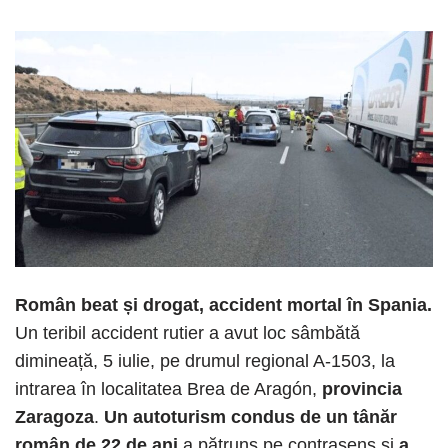
Român beat și drogat, accident mortal în Spania.
Un teribil accident rutier a avut loc sâmbătă
dimineață, 5 iulie, pe drumul regional A-1503, la
intrarea în localitatea Brea de Aragón,
provincia
Zaragoza
.
Un autoturism condus de un tânăr
român de 22 de ani
a pătruns pe contrasens și
a