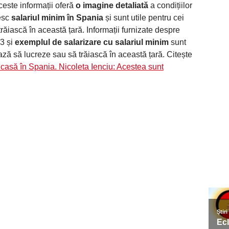
este informații oferă
o imagine detaliată
a condițiilor
mesc
salariul minim în Spania
și sunt utile pentru cei
răiască în această țară. Informații furnizate despre
3 și
exemplul de salarizare cu salariul minim
sunt
ează să lucreze sau să trăiască în această țară. Citește
o casă în Spania. Nicoleta Ienciu: Acestea sunt