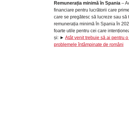
Remunerația minimă în Spania
– Ac
financiare pentru lucrătorii care pri
care se pregătesc să lucreze sau să t
remunerația minimă în Spania în 202
foarte utile pentru cei care intențion
și: ►
Atât venit trebuie să ai pentru 
problemele întâmpinate de români