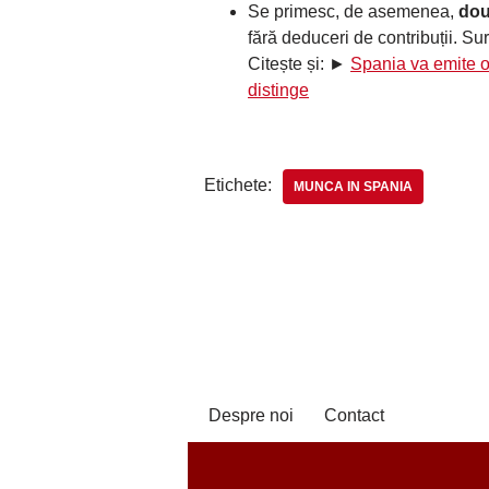
Se primesc, de asemenea,
dou
fără deduceri de contribuții. Su
Citește și: ►
Spania va emite 
distinge
Etichete:
MUNCA IN SPANIA
Despre noi
Contact