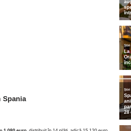
n Spania
de
1.080 euro
, distribuit în 14 plăți, adică 15.120 euro