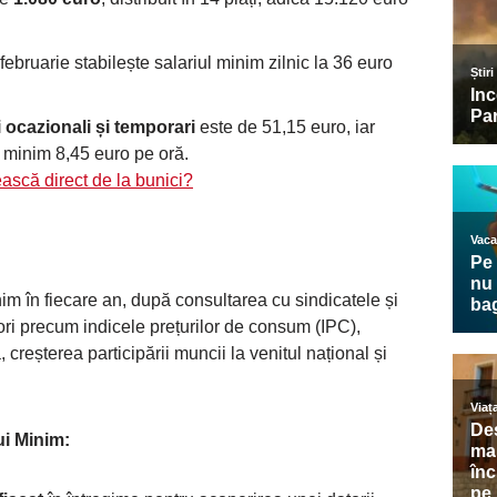
ebruarie stabilește salariul minim zilnic la 36 euro
i ocazionali și temporari
este de 51,15 euro, iar
e minim 8,45 euro pe oră.
ască direct de la bunici?
im în fiecare an, după consultarea cu sindicatele și
tori precum indicele prețurilor de consum (IPC),
 creșterea participării muncii la venitul național și
ui Minim: