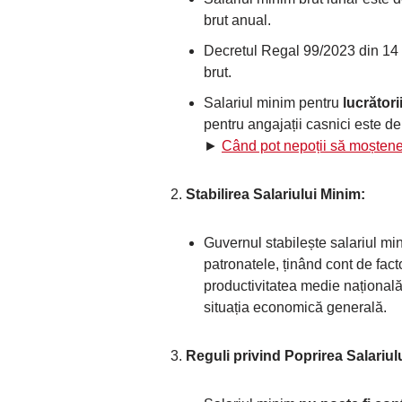
brut anual.
Decretul Regal 99/2023 din 14 f
brut.
Salariul minim pentru
lucrători
pentru angajații casnici este d
►
Când pot nepoții să moștene
Stabilirea Salariului Minim:
Guvernul stabilește salariul min
patronatele, ținând cont de fac
productivitatea medie națională,
situația economică generală.
Reguli privind Poprirea Salariul