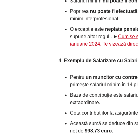
Salariul minim
nu poate fi con
Poprirea
nu poate fi efectuat
minim interprofesional.
O excepție este
neplata pensie
supune altor reguli. ►
Cum se sc
ianuarie 2024. Te vizează direc
Exemplu de Salarizare cu Salari
Pentru
un muncitor cu contra
primește salariul minim în 14 pl
Baza de contribuție este salariu
extraordinare.
Cota contribuțiilor la asigurăril
Această sumă se deduce din sal
net de
998,73 euro
.