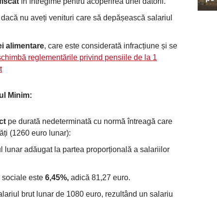
fiscat
în întregime pentru acoperirea unei datorii.
ă
dacă nu aveți venituri care să depășească salariul
i alimentare
, care este considerată infracțiune și se
himbă reglementările privind pensiile de la 1
t
ul Minim:
ct
pe durată nedeterminată cu normă întreagă care
ăți (1260 euro lunar):
l lunar adăugat la partea proporțională a salariilor
e sociale este
6,45%,
adică 81,27 euro.
ariul brut lunar de 1080 euro, rezultând un salariu