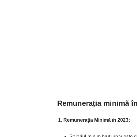
Remunerația minimă î
Remunerația Minimă în 2023:
Salariul minim brut lunar este 