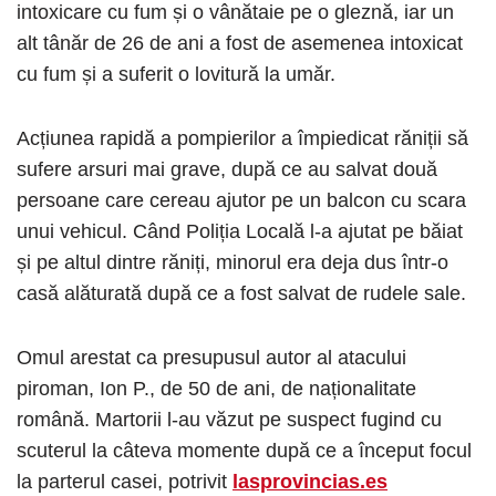
intoxicare cu fum și o vânătaie pe o gleznă, iar un
alt tânăr de 26 de ani a fost de asemenea intoxicat
cu fum și a suferit o lovitură la umăr.
Acțiunea rapidă a pompierilor a împiedicat răniții să
sufere arsuri mai grave, după ce au salvat două
persoane care cereau ajutor pe un balcon cu scara
unui vehicul. Când Poliția Locală l-a ajutat pe băiat
și pe altul dintre răniți, minorul era deja dus într-o
casă alăturată după ce a fost salvat de rudele sale.
Omul arestat ca presupusul autor al atacului
piroman, Ion P., de 50 de ani, de naționalitate
română. Martorii l-au văzut pe suspect fugind cu
scuterul la câteva momente după ce a început focul
la parterul casei, potrivit
lasprovincias.es