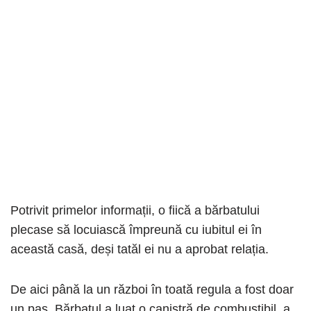
Potrivit primelor informații, o fiică a bărbatului
plecase să locuiască împreună cu iubitul ei în
această casă, deși tatăl ei nu a aprobat relația.
De aici până la un război în toată regula a fost doar
un pas. Bărbatul a luat o canistră de combustibil, a