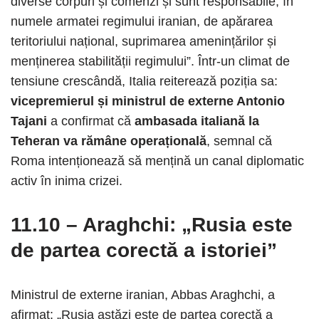
diverse corpuri și comenzi și sunt responsabile, în
numele armatei regimului iranian, de apărarea
teritoriului național, suprimarea amenințărilor și
menținerea stabilității regimului”. Într-un climat de
tensiune crescândă, Italia reiterează poziția sa:
vicepremierul și ministrul de externe Antonio
Tajani
a confirmat că
ambasada italiană la
Teheran va rămâne operațională
, semnal că
Roma intenționează să mențină un canal diplomatic
activ în inima crizei.
11.10 – Araghchi: „Rusia este
de partea corectă a istoriei”
Ministrul de externe iranian, Abbas Araghchi, a
afirmat: „Rusia astăzi este de partea corectă a