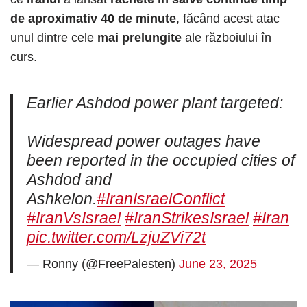
de aproximativ 40 de minute
, făcând acest atac
unul dintre cele
mai prelungite
ale războiului în
curs.
Earlier Ashdod power plant targeted:
Widespread power outages have
been reported in the occupied cities of
Ashdod and
Ashkelon.
#IranIsraelConflict
#IranVsIsrael
#IranStrikesIsrael
#Iran
pic.twitter.com/LzjuZVi72t
— Ronny (@FreePalesten)
June 23, 2025