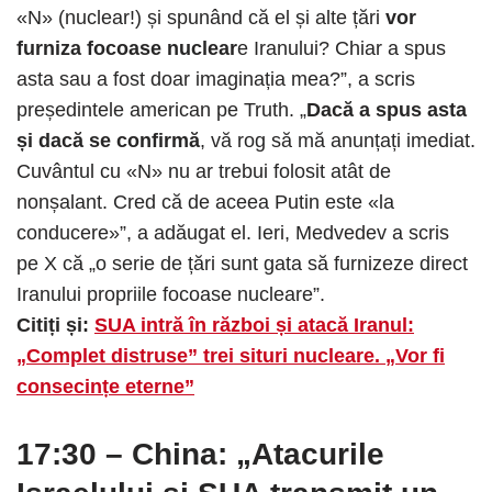
«N» (nuclear!) și spunând că el și alte țări
vor
furniza focoase nuclear
e Iranului? Chiar a spus
asta sau a fost doar imaginația mea?”, a scris
președintele american pe Truth. „
Dacă a spus asta
și dacă se confirmă
, vă rog să mă anunțați imediat.
Cuvântul cu «N» nu ar trebui folosit atât de
nonșalant. Cred că de aceea Putin este «la
conducere»”, a adăugat el. Ieri, Medvedev a scris
pe X că „o serie de țări sunt gata să furnizeze direct
Iranului propriile focoase nucleare”.
Citiți și:
SUA intră în război și atacă Iranul:
„Complet distruse” trei situri nucleare. „Vor fi
consecințe eterne”
17:30 – China: „Atacurile