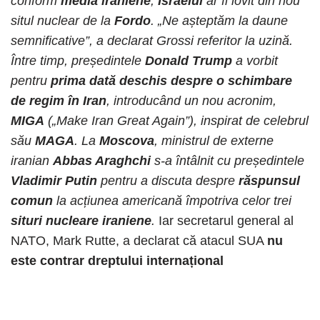
conform
media iraniene
,
Israelul
ar fi lovit din nou
situl nuclear de la
Fordo
. „Ne așteptăm la daune
semnificative”, a declarat Grossi referitor la uzină.
Între timp, președintele
Donald Trump
a vorbit
pentru
prima dată deschis despre o schimbare
de regim în Iran
, introducând un nou acronim,
MIGA
(„Make Iran Great Again”), inspirat de celebrul
său
MAGA
. La
Moscova
, ministrul de externe
iranian
Abbas Araghchi
s-a întâlnit cu președintele
Vladimir Putin
pentru a discuta despre
răspunsul
comun
la acțiunea americană împotriva celor trei
situri nucleare iraniene
.
Iar secretarul general al
NATO, Mark Rutte, a declarat că atacul SUA
nu
este contrar dreptului internațional