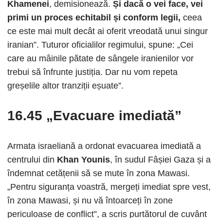
Khamenei
, demisionează.
Și dacă o vei face, vei
primi un proces echitabil și conform legii,
ceea
ce este mai mult decât ai oferit vreodată unui singur
iranian”. Tuturor oficialilor regimului, spune: „Cei
care au mâinile pătate de sângele iranienilor vor
trebui să înfrunte justiția. Dar nu vom repeta
greșelile altor tranziții eșuate”.
16.45 „Evacuare imediată”
Armata israeliană a ordonat evacuarea imediată a
centrului din
Khan Younis
, în sudul Fâșiei Gaza și a
îndemnat cetățenii să se mute în zona Mawasi.
„Pentru siguranța voastră, mergeți imediat spre vest,
în zona Mawasi, și nu vă întoarceți în zone
periculoase de conflict”, a scris purtătorul de cuvânt