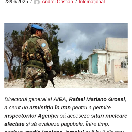
23/06/2025
Andrei Cristian
Internațional
Directorul general al
AIEA
,
Rafael Mariano Grossi
,
a cerut un
armistițiu în Iran
pentru a permite
inspectorilor Agenției
să acceseze
situri nucleare
afectate
și să evalueze pagubele. Între timp,