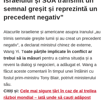
Israelului și SUA transmit un
semnal greșit și reprezintă un
precedent negativ”
Atacurile israeliene și americane asupra Iranului „au
trimis semnale greșite lumii și au creat un precedent
negativ”, a declarat ministrul chinez de externe,
Wang Yi. T
oate părțile implicate în conflict ar
trebui să ia măsuri
pentru a calma situația și a
reveni la dialog și negocieri, a adăugat el. Wang a
făcut aceste comentarii în timpul unei întâlniri cu
fostul prim-ministru Tony Blair, potrivit ministerului
său.
Citiți și:
Cele mai sigure țări în caz de al treilea
război mondial – iată unde să cauți adăpost