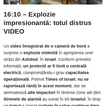
16:10 – Explozie
impresionantă: totul distrus
VIDEO
Un
video înregistrat de o cameră de bord
a
surprins o
explozie violentă
în apropierea unei
străzi din
Ashdod
, în
Israel
. Conform primelor
informații,
un proiectil ar fi lovit o centrală
electrică
, compromițându-i grav
capacitatea
operațională
. Potrivit
Times of Israel
,
nu se
raportează răniți în acest moment
, dar se
semnalează
alte impacturi
în diverse zone ale țării.
Sirenele de alarmă
au sunat în tot
Israelul
, în timp
ce
Iranul
a lansat
rachete în salve continue timp