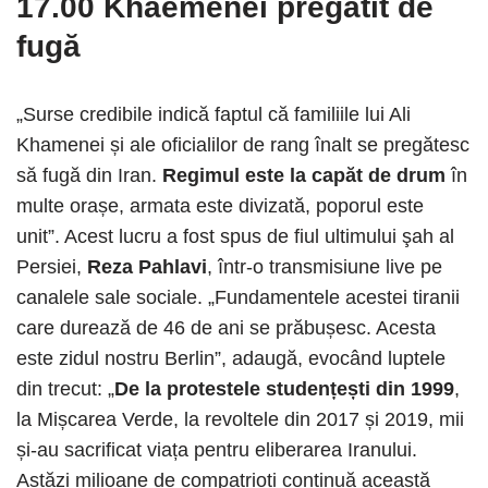
17.00 Khaemenei pregătit de
fugă
„Surse credibile indică faptul că familiile lui Ali
Khamenei și ale oficialilor de rang înalt se pregătesc
să fugă din Iran.
Regimul este la capăt de drum
în
multe orașe, armata este divizată, poporul este
unit”. Acest lucru a fost spus de fiul ultimului şah al
Persiei,
Reza Pahlavi
, într-o transmisiune live pe
canalele sale sociale. „Fundamentele acestei tiranii
care durează de 46 de ani se prăbușesc. Acesta
este zidul nostru Berlin”, adaugă, evocând luptele
din trecut: „
De la protestele studențești din 1999
,
la Mișcarea Verde, la revoltele din 2017 și 2019, mii
și-au sacrificat viața pentru eliberarea Iranului.
Astăzi milioane de compatrioți continuă această