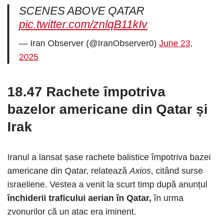
SCENES ABOVE QATAR
pic.twitter.com/znlqB11kIv
— Iran Observer (@IranObserver0)
June 23,
2025
18.47 Rachete împotriva
bazelor americane din Qatar și
Irak
Iranul a lansat șase rachete balistice împotriva bazei
americane din Qatar, relatează
Axios
, citând surse
israeliene. Vestea a venit la scurt timp după anunțul
închiderii traficului aerian în Qatar,
în urma
zvonurilor că un atac era iminent.