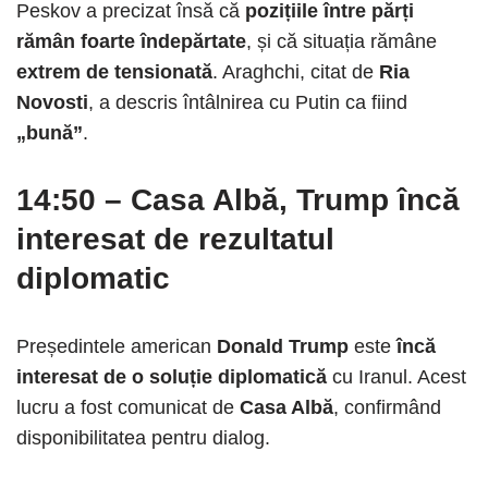
Peskov a precizat însă că
pozițiile între părți
rămân foarte îndepărtate
, și că situația rămâne
extrem de tensionată
. Araghchi, citat de
Ria
Novosti
, a descris întâlnirea cu Putin ca fiind
„bună”
.
14:50
–
Casa Albă, Trump încă
interesat de rezultatul
diplomatic
Președintele american
Donald Trump
este
încă
interesat de o soluție diplomatică
cu Iranul. Acest
lucru a fost comunicat de
Casa Albă
, confirmând
disponibilitatea pentru dialog.