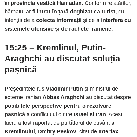
în
provincia vestică Hamadan
. Conform relatărilor,
bărbatul ar fi
intrat în țară deghizat ca turist
, cu
intenția de a
colecta informații
și de a
interfera cu
sistemele ofensive și de rachete iraniene
.
15:25
–
Kremlinul, Putin-
Araghchi au discutat soluția
pașnică
Președintele rus
Vladimir Putin
și ministrul de
externe iranian
Abbas Araghchi
au discutat despre
posibilele perspective pentru o rezolvare
pașnică
a conflictului dintre
Israel și Iran
. Acest
lucru a fost raportat de purtătorul de cuvânt al
Kremlinului
,
Dmitry Peskov
, citat de
Interfax
.