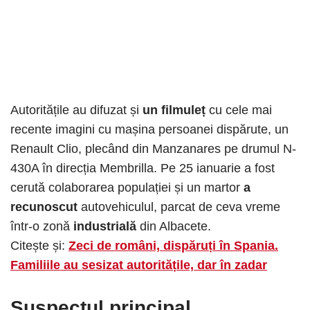
Autoritățile au difuzat și
un filmuleț
cu cele mai
recente imagini cu mașina persoanei dispărute, un
Renault Clio, plecând din Manzanares pe drumul N-
430A în direcția Membrilla. Pe 25 ianuarie a fost
cerută colaborarea populației și un martor
a
recunoscut
autovehiculul, parcat de ceva vreme
într-o zonă
industrială
din Albacete.
Citește și:
Zeci de români, dispăruți în Spania.
Familiile au sesizat autoritățile, dar în zadar
Suspectul principal