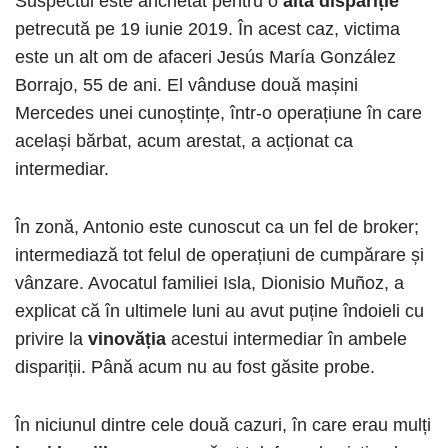
Suspectul este anchetat pentru o
altă dispariție
petrecută pe 19 iunie 2019. În acest caz, victima
este un alt om de afaceri Jesús María González
Borrajo, 55 de ani. El vânduse două mașini
Mercedes unei cunoștințe, într-o operațiune în care
același bărbat, acum arestat, a acționat ca
intermediar.
În zonă, Antonio este cunoscut ca un fel de broker;
intermediază tot felul de operațiuni de cumpărare și
vânzare. Avocatul familiei Isla, Dionisio Muñoz, a
explicat că în ultimele luni au avut puține îndoieli cu
privire la
vinovăția
acestui intermediar în ambele
dispariții. Până acum nu au fost găsite probe.
În niciunul dintre cele două cazuri, în care erau mulți