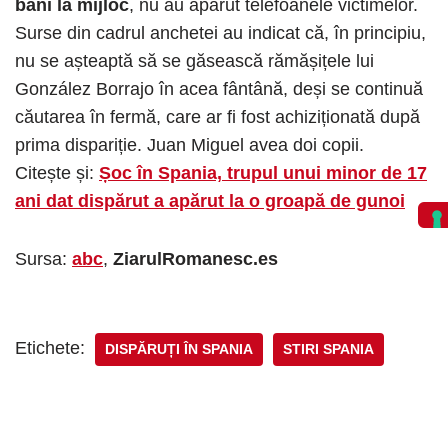
bani la mijloc
, nu au apărut telefoanele victimelor.
Surse din cadrul anchetei au indicat că, în principiu,
nu se așteaptă să se găsească rămășițele lui
González Borrajo în acea fântână, deși se continuă
căutarea în fermă, care ar fi fost achiziționată după
prima dispariție. Juan Miguel avea doi copii.
Citește și:
Șoc în Spania, trupul unui minor de 17
ani dat dispărut a apărut la o groapă de gunoi
Sursa:
abc
,
ZiarulRomanesc.es
Etichete:
DISPĂRUȚI ÎN SPANIA
STIRI SPANIA