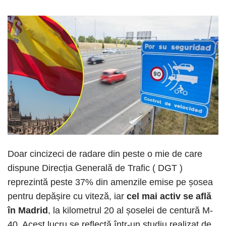
Doar cincizeci de radare din peste o mie de care
dispune Direcția Generală de Trafic ( DGT )
reprezintă peste 37% din amenzile emise pe șosea
pentru depășire cu viteză, iar
cel mai activ se află
în Madrid
, la kilometrul 20 al șoselei de centură M-
40. Acest lucru se reflectă într-un studiu realizat de