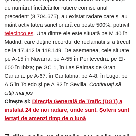
de numărul încălcărilor rutiere comise anul
precedent (3.704.675), au existat radare care și-au
mărit activitatea sancționară cu peste 500%, potrivit
telecinco.es
. Una dintre ele este situată pe M-40 în
Madrid, care deține recordul de reclamații și a trecut
de la 17.412 la 118.149. De asemenea, cele situate
pe A-15 în Navarra, pe A-55 în Pontevedra, pe EI-
600 în Ibiza; pe GC-1, în Las Palmas de Gran
Canaria; pe A-67, în Cantabria, pe A-8, în Lugo; pe
A-5 în Toledo și pe A-92 în Sevilla.
Continuați să
citiți mai jos
Citește și:
Direcția Generală de Trafic (DGT) a
instalat 24 de noi radare, unde sunt. Șoferii sunt
iertați de amenzi timp de o lună