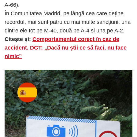
A-66).
În Comunitatea Madrid, pe lângă cea care deține
recordul, mai sunt patru cu mai multe sancțiuni, una
dintre ele tot pe M-40, două pe A-4 și una pe A-2.
Citește și:
Comportamentul corect în caz de
accident. DGT: „Dacă nu știi ce să faci, nu face
nimic”