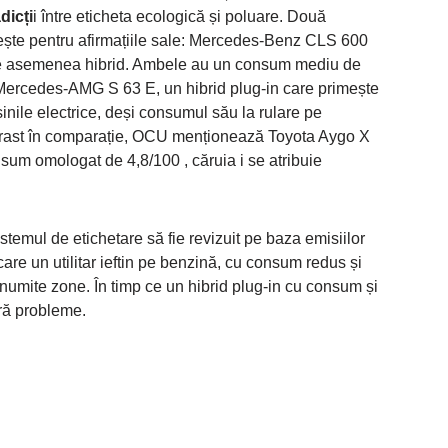
dicți
i între eticheta ecologică și poluare. Două
ește pentru afirmațiile sale: Mercedes-Benz CLS 600
e asemenea hibrid. Ambele au un consum mediu de
și Mercedes-AMG S 63 E, un hibrid plug-in care primește
inile electrice, deși consumul său la rulare pe
trast în comparație, OCU menționează Toyota Aygo X
sum omologat de 4,8/100 , căruia i se atribuie
istemul de etichetare să fie revizuit pe baza emisiilor
 care un utilitar ieftin pe benzină, cu consum redus și
anumite zone. În timp ce un hibrid plug-in cu consum și
ră probleme.