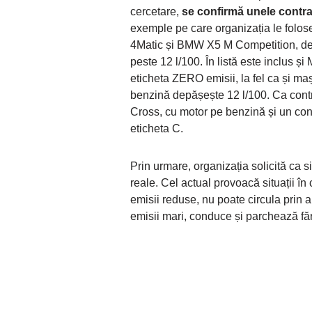
cercetare,
se confirmă unele contra
exemple pe care organizația le folos
4Matic și BMW X5 M Competition, d
peste 12 l/100. În listă este inclus 
eticheta ZERO emisii, la fel ca și maș
benzină depășește 12 l/100. Ca con
Cross, cu motor pe benzină și un con
eticheta C.
Prin urmare, organizația solicită ca s
reale. Cel actual provoacă situații în
emisii reduse, nu poate circula prin 
emisii mari, conduce și parchează fă