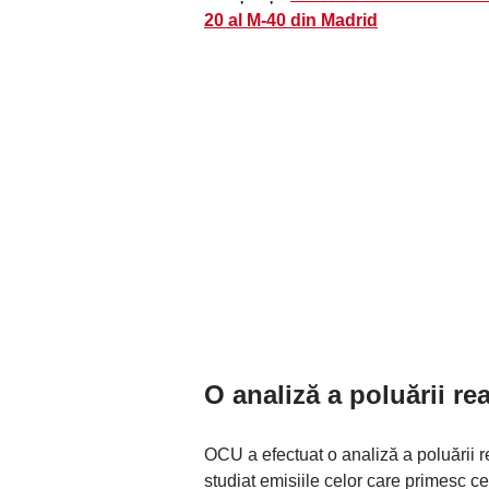
20 al M-40 din Madrid
O analiză a poluării re
OCU a efectuat o analiză a poluării re
studiat emisiile celor care primesc c