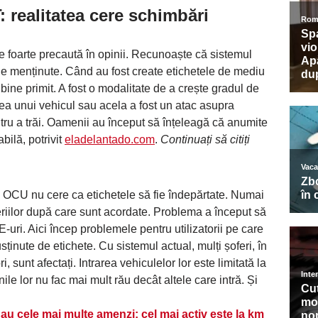
 realitatea cere schimbări
te foarte precaută în opinii. Recunoaște că sistemul
uie menținute. Când au fost create etichetele de mediu
bine primit. A fost o modalitate de a crește gradul de
ea unui vehicul sau acela a fost un atac asupra
tru a trăi. Oamenii au început să înțeleagă că anumite
ilă, potrivit
eladelantado.com
.
Continuați să citiți
că, OCU nu cere ca etichetele să fie îndepărtate. Numai
teriilor după care sunt acordate. Problema a început să
E-uri. Aici încep problemele pentru utilizatorii pe care
sținute de etichete. Cu sistemul actual, mulți șoferi, în
i, sunt afectați. Intrarea vehiculelor lor este limitată la
ile lor nu fac mai mult rău decât altele care intră. Și
au cele mai multe amenzi: cel mai activ este la km