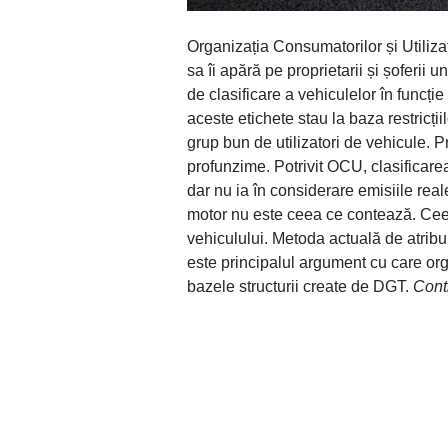
Organizația Consumatorilor și Utiliza
sa îi apără pe proprietarii și șoferii
de clasificare a vehiculelor în funcți
aceste etichete stau la baza restricții
grup bun de utilizatori de vehicule. Pr
profunzime. Potrivit OCU, clasificarea
dar nu ia în considerare emisiile rea
motor nu este ceea ce contează. Ceea
vehiculului. Metoda actuală de atribui
este principalul argument cu care org
bazele structurii create de DGT.
Conti