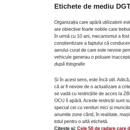
Etichete de mediu DGT:
Organizația care apără utilizatorii es
are obiective foarte nobile care treb
în urmă cu 10 ani, mecanismul a fost 
conștientizare a faptului că conducer
aerului curat de care este nevoie pen
vehicule generau o poluare inacceptab
după fotografie
Și în acest sens, este încă util. Adi
că ar fi nevoie de o actualizare a cri
se vadă cu restricțiile de acces la ZB
OCU îi apără. Aceste restricții sunt su
special cei cu venituri mici și muncitor
anumite zone când, în realitate, mașin
totul pentru o altă etichetă.
Citește și:
Cele 50 de radare care d