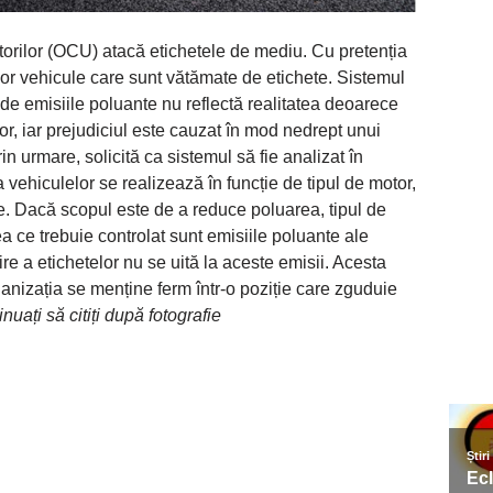
torilor (OCU) atacă etichetele de mediu. Cu pretenția
 unor vehicule care sunt vătămate de etichete. Sistemul
e de emisiile poluante nu reflectă realitatea deoarece
lor, iar prejudiciul este cauzat în mod nedrept unui
in urmare, solicită ca sistemul să fie analizat în
 vehiculelor se realizează în funcție de tipul de motor,
le. Dacă scopul este de a reduce poluarea, tipul de
 ce trebuie controlat sunt emisiile poluante ale
re a etichetelor nu se uită la aceste emisii. Acesta
anizația se menține ferm într-o poziție care zguduie
nuați să citiți după fotografie