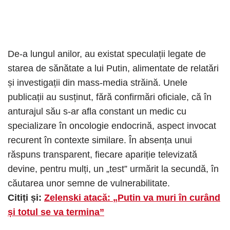
De-a lungul anilor, au existat speculații legate de
starea de sănătate a lui Putin, alimentate de relatări
și investigații din mass-media străină. Unele
publicații au susținut, fără confirmări oficiale, că în
anturajul său s-ar afla constant un medic cu
specializare în oncologie endocrină, aspect invocat
recurent în contexte similare. În absența unui
răspuns transparent, fiecare apariție televizată
devine, pentru mulți, un „test” urmărit la secundă, în
căutarea unor semne de vulnerabilitate.
Citiți și:
Zelenski atacă: „Putin va muri în curând
și totul se va termina”