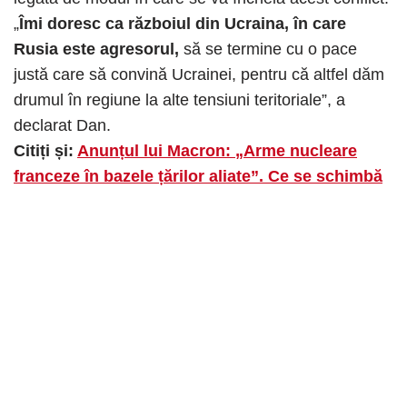
„
Îmi doresc ca războiul din Ucraina, în care
Rusia este agresorul,
să se termine cu o pace
justă care să convină Ucrainei, pentru că altfel dăm
drumul în regiune la alte tensiuni teritoriale”, a
declarat Dan.
Citiți și:
Anunțul lui Macron: „Arme nucleare
franceze în bazele țărilor aliate”. Ce se schimbă