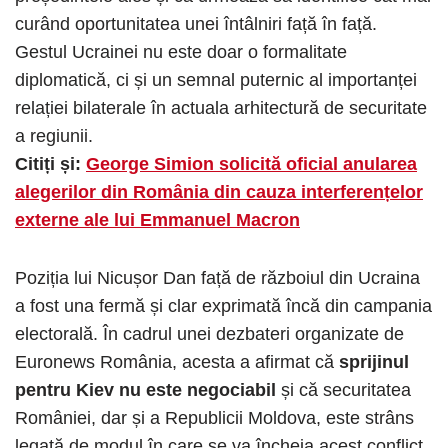
curând oportunitatea unei întâlniri față în față.
Gestul Ucrainei nu este doar o formalitate
diplomatică, ci și un semnal puternic al importanței
relației bilaterale în actuala arhitectură de securitate
a regiunii.
Citiți și:
George Simion solicită oficial anularea
alegerilor din România din cauza interferențelor
externe ale lui Emmanuel Macron
Poziția lui Nicușor Dan față de războiul din Ucraina
a fost una fermă și clar exprimată încă din campania
electorală. În cadrul unei dezbateri organizate de
Euronews România, acesta a afirmat că
sprijinul
pentru Kiev nu este negociabil
și că securitatea
României, dar și a Republicii Moldova, este strâns
legată de modul în care se va încheia acest conflict.