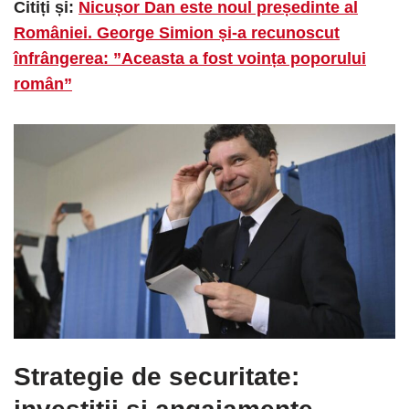
Citiți și:
Nicușor Dan este noul președinte al
României. George Simion și-a recunoscut
înfrângerea: ”Aceasta a fost voința poporului
român”
Strategie de securitate: