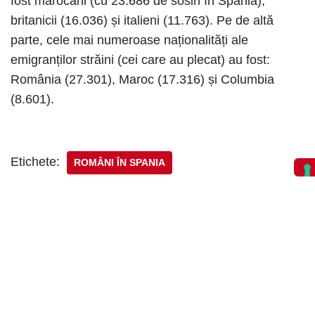
fost marocani (cu 23.686 de sosiri în Spania),
britanicii (16.036) și italieni (11.763). Pe de altă
parte, cele mai numeroase naționalități ale
emigranților străini (cei care au plecat) au fost:
România (27.301), Maroc (17.316) și Columbia
(8.601).
Etichete:
ROMÂNI ÎN SPANIA