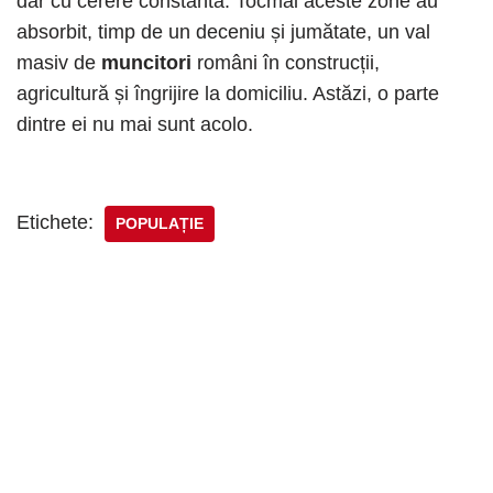
dar cu cerere constantă. Tocmai aceste zone au
absorbit, timp de un deceniu și jumătate, un val
masiv de
muncitori
români în construcții,
agricultură și îngrijire la domiciliu. Astăzi, o parte
dintre ei nu mai sunt acolo.
Etichete:
POPULAȚIE