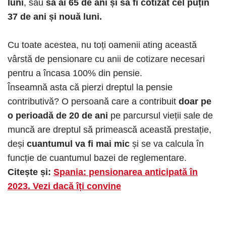
luni
, sau
să ai 65 de ani și să fi cotizat cel puțin
37 de ani și nouă luni.
Cu toate acestea, nu toți oamenii ating această
vârstă de pensionare cu anii de cotizare necesari
pentru a încasa 100% din pensie.
Înseamnă asta că pierzi dreptul la pensie
contributivă? O persoană care a contribuit
doar pe
o perioadă de 20 de ani
pe parcursul vieții sale de
muncă are dreptul să primească această prestație,
deși
cuantumul va fi mai mic
și se va calcula în
funcție de cuantumul bazei de reglementare.
Citește și:
Spania: pensionarea anticipată în
2023. Vezi dacă îți convine