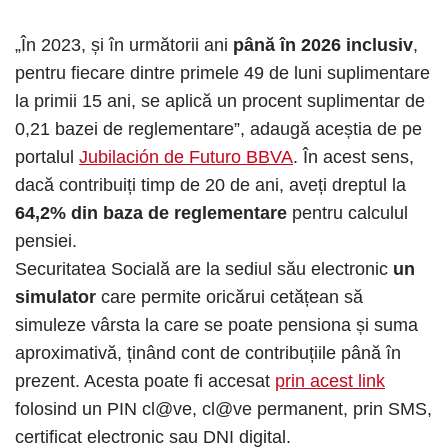
„În 2023, și în următorii ani
până în 2026 inclusiv
,
pentru fiecare dintre primele 49 de luni suplimentare
la primii 15 ani, se aplică un procent suplimentar de
0,21 bazei de reglementare”, adaugă aceștia de pe
portalul
Jubilación de Futuro BBVA
. În acest sens,
dacă contribuiți timp de 20 de ani, aveți dreptul la
64,2% din baza de reglementare
pentru calculul
pensiei.
Securitatea Socială are la sediul său electronic
un
simulator
care permite oricărui cetățean să
simuleze vârsta la care se poate pensiona și suma
aproximativă, ținând cont de contribuțiile până în
prezent. Acesta poate fi accesat
prin acest link
folosind un PIN cl@ve, cl@ve permanent, prin SMS,
certificat electronic sau DNI digital.