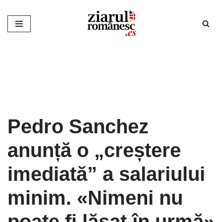
Sari
la
conținut
Pedro Sanchez
anunță o „creștere
imediată” a salariului
minim. «Nimeni nu
poate fi lăsat în urmă»