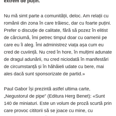
extrem de puțin.
Nu mă simt parte a comunității, deloc. Am relații cu
românii din zona în care trăiesc, dar cu foarte puțini.
Prefer o discuție de calitate, fără să pozez în elitist
de cârciumă, îmi petrec timpul doar cu oamenii pe
care eu îi aleg. Îmi administrez viața așa cum eu
cred de cuviință. Nu cred în hore, în mulțimi adunate
de dragul adunării, nu cred niciodată în manifestări
de circumstanță și în hăhăieli udate cu bere, mai
ales dacă sunt sponsorizate de partid.»
Paul Gabor își prezintă astfel ultima carte,
„Negustorul de pipe” (Editura Herg Benet): «Sunt
140 de miniaturi. Este un volum de proză scurtă prin
care provoc cititorii să se joace cu mine, cu