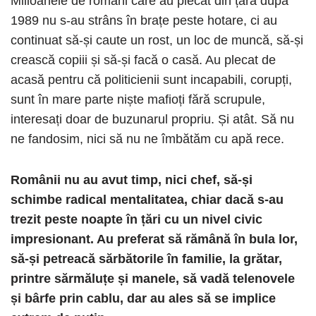
Milioanele de români care au plecat din țară după
1989 nu s-au strâns în brațe peste hotare, ci au
continuat să-și caute un rost, un loc de muncă, să-și
crească copiii și să-și facă o casă. Au plecat de
acasă pentru că politicienii sunt incapabili, corupți,
sunt în mare parte niște mafioți fără scrupule,
interesați doar de buzunarul propriu. Și atât. Să nu
ne fandosim, nici să nu ne îmbătăm cu apă rece.
Românii nu au avut timp, nici chef, să-și
schimbe radical mentalitatea, chiar dacă s-au
trezit peste noapte în țări cu un nivel civic
impresionant. Au preferat să rămână în bula lor,
să-și petreacă sărbătorile în familie, la grătar,
printre sărmăluțe și manele, să vadă telenovele
și bârfe prin cablu, dar au ales să se implice