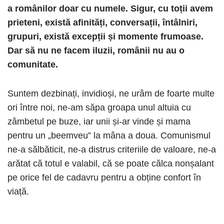
a românilor doar cu numele. Sigur, cu toții avem
prieteni, există afinități, conversații, întâlniri,
grupuri, există excepții și momente frumoase.
Dar să nu ne facem iluzii, românii nu au o
comunitate.
Suntem dezbinați, invidioși, ne urâm de foarte multe
ori între noi, ne-am săpa groapa unul altuia cu
zâmbetul pe buze, iar unii și-ar vinde și mama
pentru un „beemveu” la mâna a doua. Comunismul
ne-a sălbăticit, ne-a distrus criteriile de valoare, ne-a
arătat că totul e valabil, că se poate călca nonșalant
pe orice fel de cadavru pentru a obține confort în
viață.