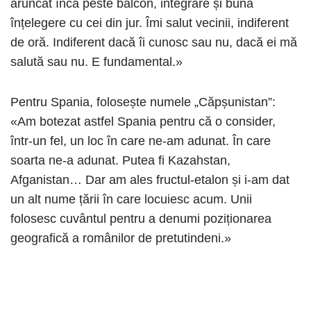
aruncat încă peste balcon, integrare și bună
înțelegere cu cei din jur. Îmi salut vecinii, indiferent
de oră. Indiferent dacă îi cunosc sau nu, dacă ei mă
salută sau nu. E fundamental.»
Pentru Spania, folosește numele „Căpșunistan”:
«Am botezat astfel Spania pentru că o consider,
într-un fel, un loc în care ne-am adunat. În care
soarta ne-a adunat. Putea fi Kazahstan,
Afganistan… Dar am ales fructul-etalon și i-am dat
un alt nume țării în care locuiesc acum. Unii
folosesc cuvântul pentru a denumi poziționarea
geografică a românilor de pretutindeni.»