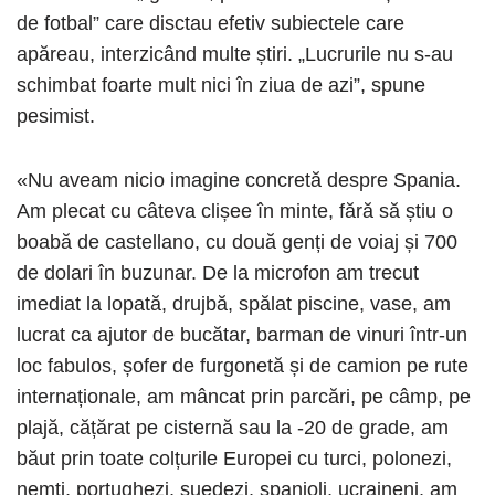
de fotbal” care disctau efetiv subiectele care
apăreau, interzicând multe știri. „Lucrurile nu s-au
schimbat foarte mult nici în ziua de azi”, spune
pesimist.
«Nu aveam nicio imagine concretă despre Spania.
Am plecat cu câteva clișee în minte, fără să știu o
boabă de castellano, cu două genți de voiaj și 700
de dolari în buzunar. De la microfon am trecut
imediat la lopată, drujbă, spălat piscine, vase, am
lucrat ca ajutor de bucătar, barman de vinuri într-un
loc fabulos, șofer de furgonetă și de camion pe rute
internaționale, am mâncat prin parcări, pe câmp, pe
plajă, cățărat pe cisternă sau la -20 de grade, am
băut prin toate colțurile Europei cu turci, polonezi,
nemți, portughezi, suedezi, spanioli, ucraineni, am