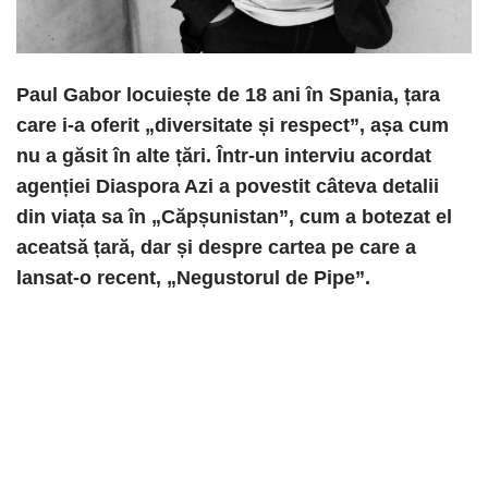
Paul Gabor locuiește de 18 ani în Spania, țara
care i-a oferit „diversitate și respect”, așa cum
nu a găsit în alte țări. Într-un interviu acordat
agenției Diaspora Azi a povestit câteva detalii
din viața sa în „Căpșunistan”, cum a botezat el
aceatsă țară, dar și despre cartea pe care a
lansat-o recent, „Negustorul de Pipe”.