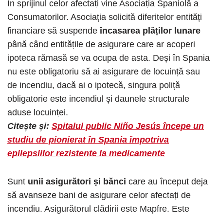
În sprijinul celor afectați vine Asociația Spaniolă a
Consumatorilor. Asociația solicită diferitelor entități
financiare să suspende
încasarea plăților lunare
până când entitățile de asigurare care ar acoperi
ipoteca rămasă se va ocupa de asta. Deși în Spania
nu este obligatoriu să ai asigurare de locuință sau
de incendiu, dacă ai o ipotecă, singura poliță
obligatorie este incendiul și daunele structurale
aduse locuinței.
Citește și:
Spitalul public Niño Jesús începe un
studiu de pionierat în Spania împotriva
epilepsiilor rezistente la medicamente
Sunt
unii asigurători și bănci
care au început deja
să avanseze bani de asigurare celor afectați de
incendiu. Asigurătorul clădirii este Mapfre. Este