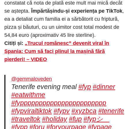
constatat că nota de plată este mult mai mică decât
se aștepta.
Împărtășindu-și experiența pe TikTok
,
ea a detaliat cum familia ei a sărbătorit cu friptură,
pizza și băuturi, cu un uimitor cost total modest de
54,84 euro (aproximativ 45 lire sterline).
Citiți și:
„Trucul românesc” devenit viral în
Spania: Cum să faci plinul la mașină fără
pierderi! – VIDEO
@gemmaloveden
Tenerife evening meal
#fyp
#dinner
#eatwithme
#fyppppppppppppppppppppppp
#fypviraltiktok
#fypv
#xyzbca
#tenerife
#traveltok
#holiday
#fup
#fypシ゚
#fypp
#foru
#foryourpage
#fypage