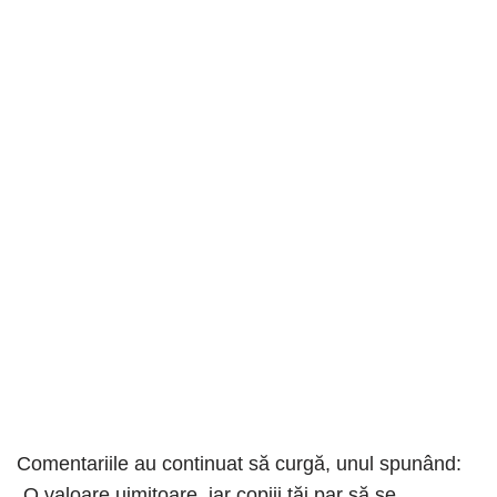
Comentariile au continuat să curgă, unul spunând:
„O valoare uimitoare, iar copiii tăi par să se