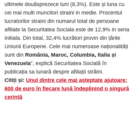
ultimele douăsprezece luni (8,3%). Este și luna cu
cei mai multi muncitori straini in medie. Procentul
lucratorilor straini din numarul total de persoane
afiliate la Securitatea Sociala este de 12,9% in seria
initiala. Din total, 32,4% lucrători provin din țările
Uniunii Europene. Cele mai numeroase naționalități
sunt din
România, Maroc, Columbia, Italia și
Venezuela
”, explică Securitatea Socială în
publicația sa lunară despre afiliații străini.
Citiți și:
Unul dintre cele mai așteptate ajutoare:
600 de euro în fiecare lună îndeplinind o singură
cerință