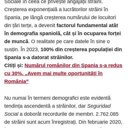
Sociale în ceea ce privește angajații străini.
Creșterea exponențială a lucrătorilor străini în
Spania, pe lângă creșterea numărului de locuitori
din țări terțe, a devenit
factorul fundamental atât
în ​​demografia spaniolă, cât și în ocuparea forței
de muncă
. O realitate pe care datele în sine o
susțin. În 2023,
100% din creșterea populației din
Spania s-a datorat străinilor.
Citiți și:
Numărul românilor din Spania s-a redus
cu 30%. „Avem mai multe oportunități în
România”
Nu numai în termeni demografici este evidentă
tendința ascendentă a străinilor, dar
Seguridad
Social
a doborât recordurile de membri. 2.762.085
de străini sunt acum înregistrați. Din februarie 2020,