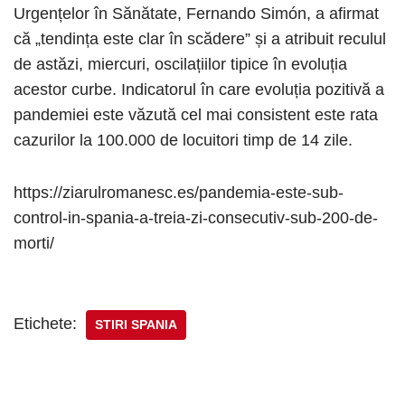
Urgențelor în Sănătate, Fernando Simón, a afirmat
că „tendința este clar în scădere” și a atribuit reculul
de astăzi, miercuri, oscilațiilor tipice în evoluția
acestor curbe. Indicatorul în care evoluția pozitivă a
pandemiei este văzută cel mai consistent este rata
cazurilor la 100.000 de locuitori timp de 14 zile.
https://ziarulromanesc.es/pandemia-este-sub-
control-in-spania-a-treia-zi-consecutiv-sub-200-de-
morti/
Etichete:
STIRI SPANIA