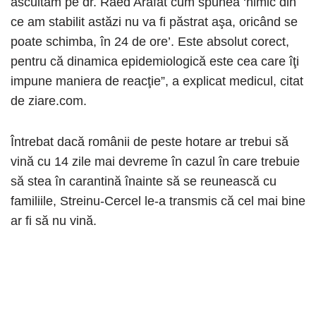
ascultam pe dr. Raed Arafat cum spunea ‘nimic din
ce am stabilit astăzi nu va fi păstrat aşa, oricând se
poate schimba, în 24 de ore’. Este absolut corect,
pentru că dinamica epidemiologică este cea care îţi
impune maniera de reacţie”, a explicat medicul, citat
de ziare.com.
Întrebat dacă românii de peste hotare ar trebui să
vină cu 14 zile mai devreme în cazul în care trebuie
să stea în carantină înainte să se reunească cu
familiile, Streinu-Cercel le-a transmis că cel mai bine
ar fi să nu vină.