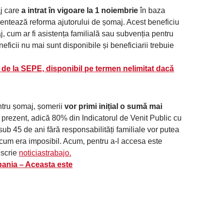
aj care
a intrat în vigoare la 1 noiembrie
în baza
entează reforma ajutorului de șomaj. Acest beneficiu
j, cum ar fi asistența familială sau subvenția pentru
eficii nu mai sunt disponibile și beneficiarii trebuie
 de la SEPE, disponibil pe termen nelimitat dacă
ntru șomaj, șomerii
vor primi inițial o sumă mai
prezent, adică 80% din Indicatorul de Venit Public cu
sub 45 de ani fără responsabilități familiale vor putea
 acum era imposibil. Acum, pentru a-l accesa este
 scrie
noticiastrabajo.
pania – Aceasta este