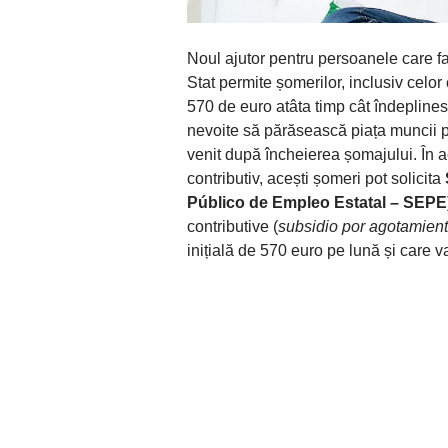
Noul ajutor pentru persoanele care 
Stat permite șomerilor, inclusiv celo
570 de euro atâta timp cât îndepline
nevoite să părăsească piața muncii p
venit după încheierea șomajului. În 
contributiv, acești șomeri pot solicita
Público de Empleo Estatal – SEPE
contributive (
subsidio por agotamiento
inițială de 570 euro pe lună și care v