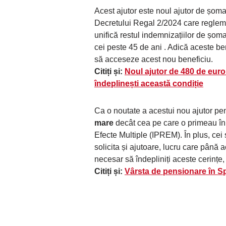
Acest ajutor este noul ajutor de șom
Decretului Regal 2/2024 care reglem
unifică restul indemnizațiilor de șoma
cei peste 45 de ani . Adică aceste ben
să acceseze acest nou beneficiu.
Citiți și:
Noul ajutor de 480 de euro
îndeplinești această condiție
Ca o noutate a acestui nou ajutor pe
mare
decât cea pe care o primeau în 
Efecte Multiple (IPREM). În plus, cei 
solicita și ajutoare, lucru care până
necesar să îndepliniți aceste cerințe,
Citiți și:
Vârsta de pensionare în S