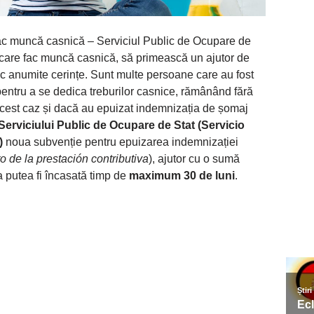
fac muncă casnică – Serviciul Public de Ocupare de
r care fac muncă casnică, să primească un ajutor de
sc anumite cerințe. Sunt multe persoane care au fost
entru a se dedica treburilor casnice, rămânând fără
acest caz și dacă au epuizat indemnizația de șomaj
Serviciului Public de Ocupare de Stat (Servicio
)
noua subvenție pentru epuizarea indemnizației
 de la prestación contributiva
), ajutor cu o sumă
a putea fi încasată timp de
maximum 30 de luni
.