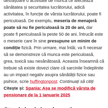
desfășoare o activitate de muncă ce afectează
sănătatea și securitatea lucrătorului, adică
activitatea, în funcție de vârsta lucrătorului, poate fi
periculoasă. De exemplu,
meseria de menajeră
poate să nu fie periculoasă la 20 de ani,
dar
poate fi periculoasă la peste 50 de ani, întrucât este
o meserie care în sine
presupune un minim de
condiție
fizică. Prin urmare, mai întâi, va fi necesar
să se demonstreze că munca este periculoasă,
grea, toxică sau nesănătoasă. Aceasta înseamnă că
trebuie să existe dovezi clare că sarcinile îndeplinite
au un impact negativ asupra sănătății fizice sau
psihice, scrie
huffingtonpost
.
Continuați să citiți
Citește și:
Spania: Așa se modifică vârsta de
pensionare de la 1 ianuarie 2025