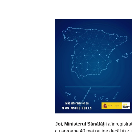
Joi, Ministerul Sănătății
a înregistr
cu aproape 40 mai puține decât în ​​zi