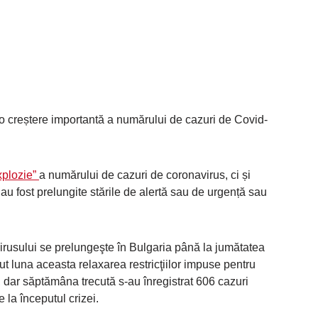
 o creștere importantă a numărului de cazuri de Covid-
xplozie”
a numărului de cazuri de coronavirus, ci și
 au fost prelungite stările de alertă sau de urgență sau
rusului se prelungeşte în Bulgaria până la jumătatea
put luna aceasta relaxarea restricţiilor impuse pentru
ar săptămâna trecută s-au înregistrat 606 cazuri
 la începutul crizei.