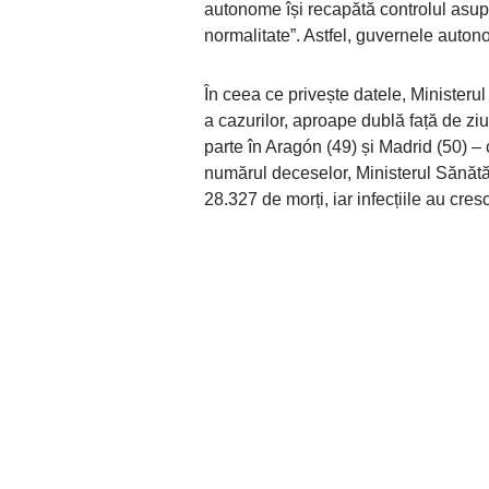
autonome își recapătă controlul asupra 
normalitate”. Astfel, guvernele auton
În ceea ce privește datele, Ministerul
a cazurilor, aproape dublă față de zi
parte în Aragón (49) și Madrid (50) –
numărul deceselor, Ministerul Sănătăț
28.327 de morți, iar infecțiile au cre