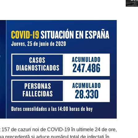
at 157 de cazuri noi de COVID-19 în ultimele 24 de ore,
ua precedentă și aduce numărul total de infectați în