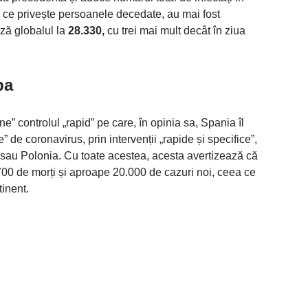
 ce privește persoanele decedate, au mai fost
ază globalul la
28.330,
cu trei mai mult decât în ​​ziua
pa
e” controlul „rapid” pe care, în opinia sa, Spania îl
 de coronavirus, prin intervenții „rapide și specifice”,
sau Polonia. Cu toate acestea, acesta avertizează că
700 de morți și aproape 20.000 de cazuri noi, ceea ce
inent.