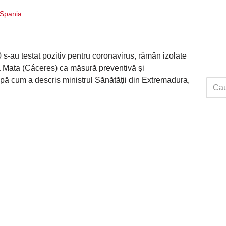
i Spania
 s-au testat pozitiv pentru coronavirus, rămân izolate
a Mata (Cáceres) ca măsură preventivă și
upă cum a descris ministrul Sănătății din Extremadura,