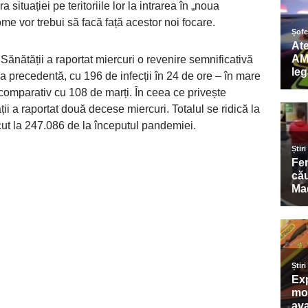
situației pe teritoriile lor la intrarea în „noua
ome vor trebui să facă față acestor noi focare.
 Sănătății a raportat miercuri o revenire semnificativă
ua precedentă, cu 196 de infecții în 24 de ore – în mare
 comparativ cu 108 de marți. În ceea ce privește
ii a raportat două decese miercuri. Totalul se ridică la
scut la 247.086 de la începutul pandemiei.