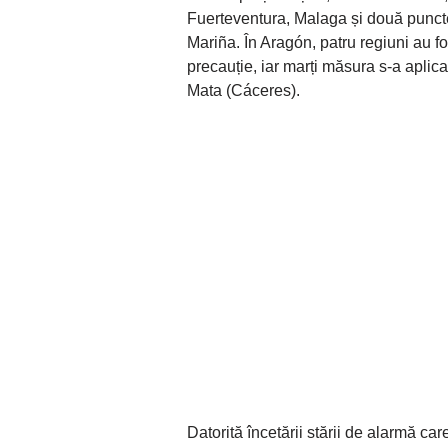
Fuerteventura, Malaga și două puncte 
Mariña. În Aragón, patru regiuni au f
precauție, iar marți măsura s-a aplica
Mata (Cáceres).
Datorită încetării stării de alarmă ca