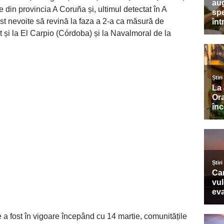
din provincia A Coruña și, ultimul detectat în A
ost nevoite să revină la faza a 2-a ca măsură de
t și la El Carpio (Córdoba) și la Navalmoral de la
re a fost în vigoare începând cu 14 martie, comunitățile