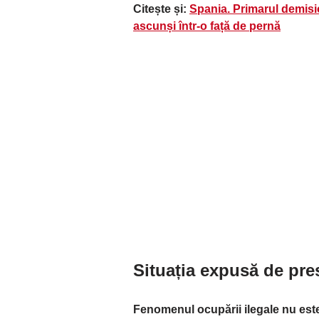
Citește și:
Spania. Primarul demisi
ascunși într-o față de pernă
Situația expusă de pres
Fenomenul ocupării ilegale nu est