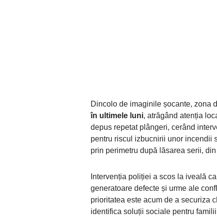
Dincolo de imaginile șocante, zona di
în ultimele luni
, atrăgând atenția loca
depus repetat plângeri, cerând interv
pentru riscul izbucnirii unor incendii 
prin perimetru după lăsarea serii, din c
Intervenția poliției a scos la iveală c
generatoare defecte și urme ale conflic
prioritatea este acum de a securiza c
identifica soluții sociale pentru fami