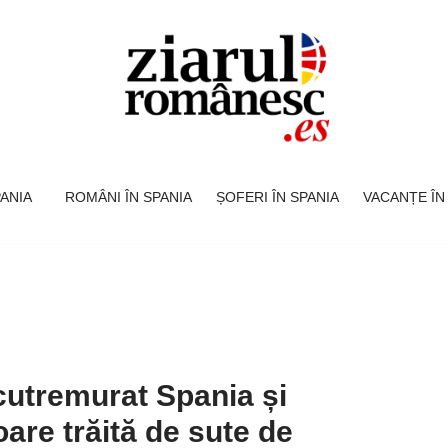
SPANIA
ROMÂNI ÎN SPANIA
ȘOFERI ÎN SPANIA
VACANȚE ÎN
cutremurat Spania și
oare trăită de sute de