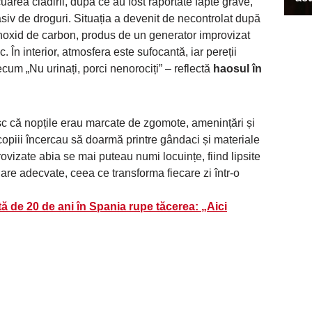
cuarea clădirii, după ce au fost raportate fapte grave,
siv de droguri. Situația a devenit de necontrolat după
noxid de carbon, produs de un generator improvizat
c. În interior, atmosfera este sufocantă, iar pereții
cum „Nu urinați, porci nenorociți” – reflectă
haosul în
sc că nopțile erau marcate de zgomote, amenințări și
 copiii încercau să doarmă printre gândaci și materiale
ovizate abia se mai puteau numi locuințe, fiind lipsite
are adecvate, ceea ce transforma fiecare zi într-o
ă de 20 de ani în Spania rupe tăcerea: „Aici