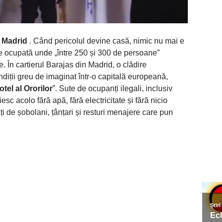
n Madrid
. Când pericolul devine casă, nimic nu mai e
re ocupată unde „între 250 și 300 de persoane”
. În cartierul Barajas din Madrid, o clădire
iții greu de imaginat într-o capitală europeană,
otel al Ororilor
”. Sute de ocupanți ilegali, inclusiv
iesc acolo fără apă, fără electricitate și fără nicio
i de șobolani, țânțari și resturi menajere care pun