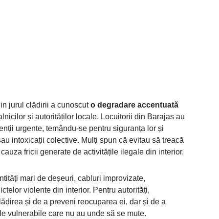
n jurul clădirii a cunoscut
o degradare accentuată
lnicilor și autorităților locale. Locuitorii din Barajas au
enții urgente, temându-se pentru siguranța lor și
sau intoxicații colective. Mulți spun că evitau să treacă
auza fricii generate de activitățile ilegale din interior.
antități mari de deșeuri, cabluri improvizate,
telor violente din interior. Pentru autorități,
lădirea și de a preveni reocuparea ei, dar și de a
liile vulnerabile care nu au unde să se mute.