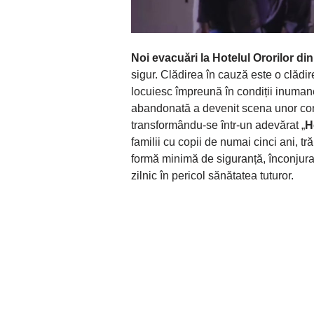
Noi evacuări la Hotelul Ororilor di
sigur. Clădirea în cauză este o clădi
locuiesc împreună în condiții inumane
abandonată a devenit scena unor cond
transformându-se într-un adevărat „
H
familii cu copii de numai cinci ani, tră
formă minimă de siguranță, înconjuraț
zilnic în pericol sănătatea tuturor.