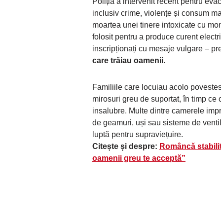
Poliția a intervenit recent pentru eva
inclusiv crime, violențe și consum ma
moartea unei tinere intoxicate cu mo
folosit pentru a produce curent electri
inscripționați cu mesaje vulgare – pre
care trăiau oamenii
.
Familiile care locuiau acolo poveste
mirosuri greu de suportat, în timp ce
insalubre. Multe dintre camerele impr
de geamuri, uși sau sisteme de ventil
luptă pentru supraviețuire.
Citește și despre:
Româncă stabilit
oamenii greu te acceptă”