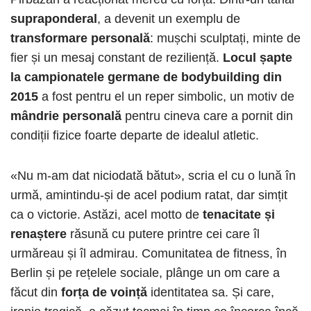
supraponderal
, a devenit un exemplu de
transformare personală
: mușchi sculptați, minte de
fier și un mesaj constant de reziliență.
Locul șapte
la campionatele germane de bodybuilding din
2015
a fost pentru el un reper simbolic, un motiv de
mândrie personală
pentru cineva care a pornit din
condiții fizice foarte departe de idealul atletic.
«Nu m-am dat niciodată bătut», scria el cu o lună în
urmă, amintindu-și de acel podium ratat, dar simțit
ca o victorie. Astăzi, acel motto de
tenacitate și
renaștere
răsună cu putere printre cei care îl
urmăreau și îl admirau. Comunitatea de fitness, în
Berlin și pe rețelele sociale, plânge un om care a
făcut din
forța de voință
identitatea sa. Și care,