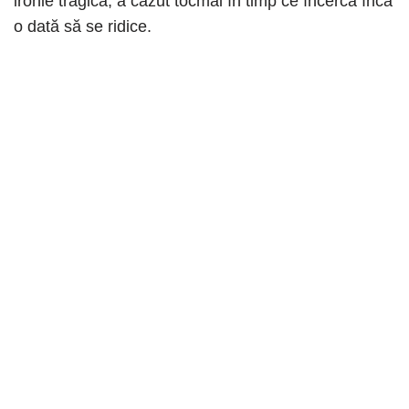
ironie tragică, a căzut tocmai în timp ce încerca încă
o dată să se ridice.