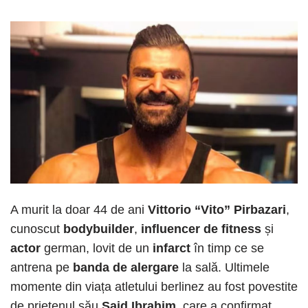
A murit la doar 44 de ani
Vittorio “Vito” Pirbazari
,
cunoscut
bodybuilder
,
influencer de fitness
și
actor
german, lovit de un
infarct
în timp ce se
antrena pe
banda de alergare
la sală. Ultimele
momente din viața atletului berlinez au fost povestite
de prietenul său
Said Ibrahim
, care a confirmat