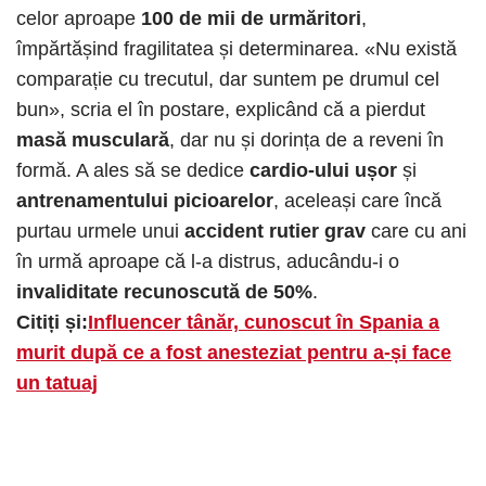
celor aproape
100 de mii de urmăritori
,
împărtășind fragilitatea și determinarea. «Nu există
comparație cu trecutul, dar suntem pe drumul cel
bun», scria el în postare, explicând că a pierdut
masă musculară
, dar nu și dorința de a reveni în
formă. A ales să se dedice
cardio-ului ușor
și
antrenamentului picioarelor
, aceleași care încă
purtau urmele unui
accident rutier grav
care cu ani
în urmă aproape că l-a distrus, aducându-i o
invaliditate recunoscută de 50%
.
Citiți și:
Influencer tânăr, cunoscut în Spania a
murit după ce a fost anesteziat pentru a-și face
un tatuaj