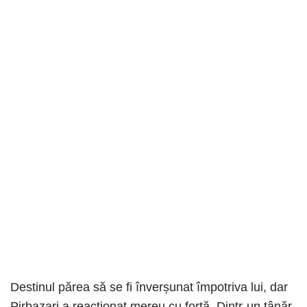
Destinul părea să se fi înverșunat împotriva lui, dar
Pirbazari a reacționat mereu cu forță. Dintr-un tânăr