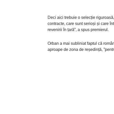
Deci aici trebuie o selecție riguroas
contracte, care sunt serioși și care î
revenirii în țară”, a spus premierul.
Orban a mai subliniat faptul că român
aproape de zona de reședință, ”pentru 