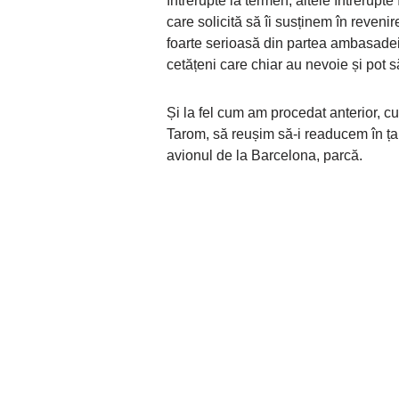
întrerupte la termen, altele întrerupt
care solicită să îi susținem în revenir
foarte serioasă din partea ambasadei, 
cetățeni care chiar au nevoie și pot s
Și la fel cum am procedat anterior, cu
Tarom, să reușim să-i readucem în țară
avionul de la Barcelona, parcă.