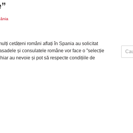
e”
ânia
lți cetățeni români aflați în Spania au solicitat
asadele și consulatele române vor face o ”selecție
hiar au nevoie și pot să respecte condițiile de