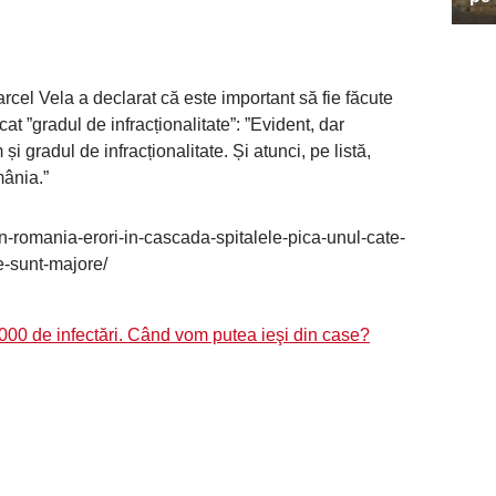
rcel Vela a declarat că este important să fie făcute
icat ”gradul de infracționalitate”: ”Evident, dar
și gradul de infracționalitate. Și atunci, pe listă,
mânia.”
in-romania-erori-in-cascada-spitalele-pica-unul-cate-
e-sunt-majore/
000 de infectări. Când vom putea ieşi din case?