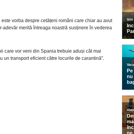
ă, este vorba despre cetățeni români care chiar au avut
ntr-adevăr merită întreaga noastră susținere în vederea
ii care vor veni din Spania trebuie aduși cât mai
un transport eficient către locurile de carantină”.