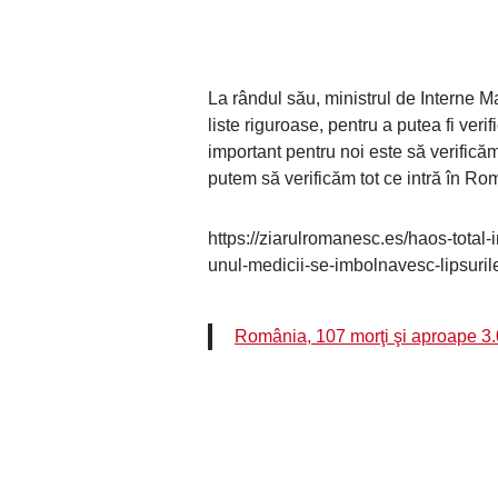
La rândul său, ministrul de Interne Ma
liste riguroase, pentru a putea fi verif
important pentru noi este să verificăm 
putem să verificăm tot ce intră în Ro
https://ziarulromanesc.es/haos-total-
unul-medicii-se-imbolnavesc-lipsuril
România, 107 morţi şi aproape 3.