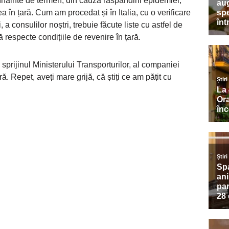
e înainte de termen, din cauza răspândirii epidemiei,
ea în țară. Cum am procedat și în Italia, cu o verificare
a consulilor noștri, trebuie făcute liste cu astfel de
ă respecte condițiile de revenire în țară.
 sprijinul Ministerului Transporturilor, al companiei
. Repet, aveți mare grijă, că știți ce am pățit cu