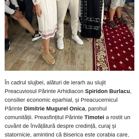
În cadrul slujbei, alături de ierarh au slujit
Preacuviosul Părinte Arhidiacon
Spiridon Burlacu
,
consilier economic eparhial, și Preacucernicul
Părinte
Dimitrie Mugurel Onica
, parohul
comunității. Preasfințitul Părinte
Timotei
a rostit un
cuvânt de învățătură despre credință, curaj și
statornicie, amintind că Biserica este corabia care,