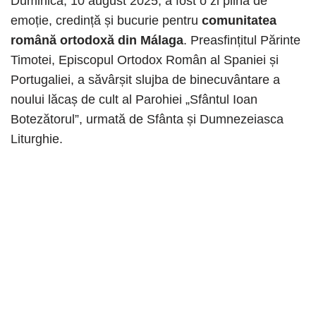
Duminică, 10 august 2025, a fost o zi plină de
emoție, credință și bucurie pentru
comunitatea
română ortodoxă din Málaga
. Preasfințitul Părinte
Timotei, Episcopul Ortodox Român al Spaniei și
Portugaliei, a săvârșit slujba de binecuvântare a
noului lăcaș de cult al Parohiei „Sfântul Ioan
Botezătorul”, urmată de Sfânta și Dumnezeiasca
Liturghie.