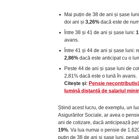
Mai puțin de 38 de ani și șase lun
doi ani și
3,26%
dacă este de numa
Între 38 și 41 de ani și șase luni:
avans.
Între 41 și 44 de ani și șase luni:
2,86%
dacă este anticipat cu o lu
Peste 44 de ani și șase luni de co
2,81% dacă este o lună în avans.
Citește și:
Pensie necontributivă
lumină distanță de salariul mini
Știind acest lucru, de exemplu, un lu
Asigurărilor Sociale, ar avea o pens
ani de cotizare, dacă anticipează pen
19%
. Va lua numai o pensie de 1.620
puțin de 38 de ani și șase luni, penali