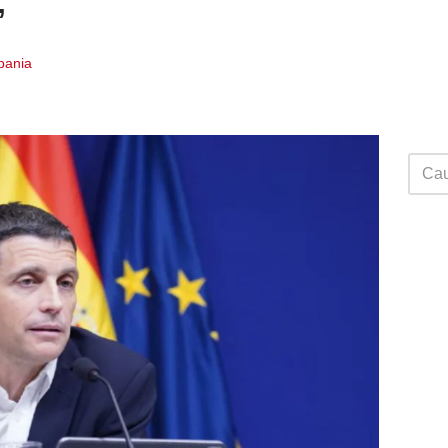
”
Spania