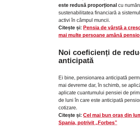
este redusă proporțional
cu număru
sustenabilitatea financiară a sistem
activi în câmpul muncii.
Citește și:
Pensia de vârstă a cresc
mai multe persoane amână pensio
Noi coeficienți de red
anticipat
ă
Ei bine, pensionarea anticipată permi
mai devreme dar, în schimb, se apli
aplicate cuantumului pensiei de prim
de luni în care este anticipată pens
cotizare.
Citește și:
Cel mai bun oraș din lu
Spania, potrivit „Forbes”