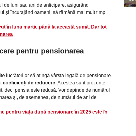
l de luni sau ani de anticipare, asigurând
ului și încurajând oamenii să rămână mai mult timp
ut în luna martie până la această sumă. Dar tot
narea
ucere pentru pensionarea
te lucrătorilor să atingă vârsta legală de pensionare
că
coeficienți de reducere
. Acestea sunt procente
it, deci pensia este redusă. Vor depinde de numărul
ionarea și, de asemenea, de numărul de ani de
me pentru viața după pensionare în 2025 este în