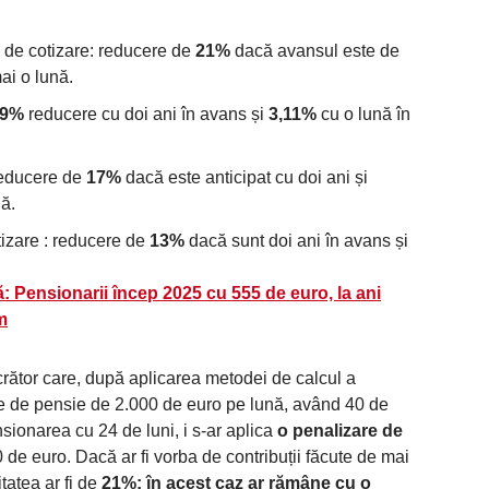
i de cotizare: reducere de
21%
dacă avansul este de
i o lună.
19%
reducere cu doi ani în avans și
3,11%
cu o lună în
 reducere de
17%
dacă este anticipat cu doi ani și
nă.
tizare : reducere de
13%
dacă sunt doi ani în avans și
: Pensionarii încep 2025 cu 555 de euro, la ani
m
crător care, după aplicarea metodei de calcul a
ie de pensie de 2.000 de euro pe lună, având 40 de
sionarea cu 24 de luni, i s-ar aplica
o penalizare de
 de euro. Dacă ar fi vorba de contribuții făcute de mai
tatea ar fi de
21%: în acest caz ar rămâne cu o