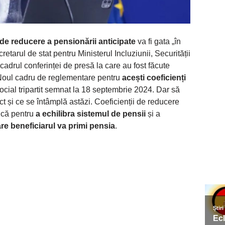
i de reducere a pensionării anticipate
va fi gata „în
etarul de stat pentru Ministerul Incluziunii, Securității
 cadrul conferinței de presă la care au fost făcute
. Noul cadru de reglementare pentru
acești coeficienți
ocial tripartit semnat la 18 septembrie 2024. Dar să
 și ce se întâmplă astăzi. Coeficienții de reducere
ică pentru
a echilibra sistemul de pensii
și a
re beneficiarul va primi pensia
.