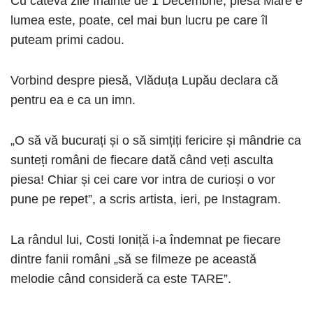
Cu câteva zile înainte de 1 Decembrie, piesa Mare e
lumea este, poate, cel mai bun lucru pe care îl
puteam primi cadou.
Vorbind despre piesă, Vlăduța Lupău declara că
pentru ea e ca un imn.
„O să vă bucurați și o să simțiți fericire și mândrie ca
sunteți români de fiecare dată când veți asculta
piesa! Chiar și cei care vor intra de curioși o vor
pune pe repet”, a scris artista, ieri, pe Instagram.
La rândul lui, Costi Ioniță i-a îndemnat pe fiecare
dintre fanii români „să se filmeze pe această
melodie când consideră ca este TARE”.