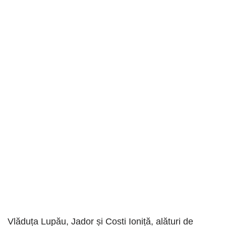
Vlăduța Lupău, Jador și Costi Ioniță, alături de