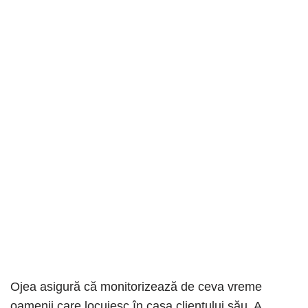
Ojea asigură că monitorizează de ceva vreme
oamenii care locuiesc în casa clientului său. A