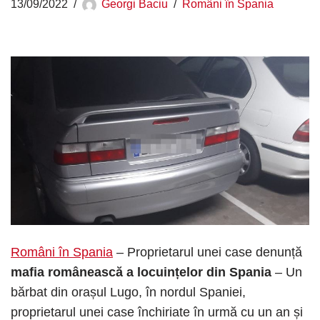
13/09/2022
Georgi Baciu
Români în Spania
Români în Spania
– Proprietarul unei case denunță
mafia românească
a locuințelor
din Spania
– Un
bărbat din orașul Lugo, în nordul Spaniei,
proprietarul unei case închiriate în urmă cu un an și