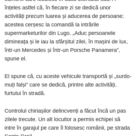
înțeles astfel că, în fiecare zi se dedică unor
activități precum luarea și aducerea de persoane;
acestea cerșesc la comandă la intrările
supermarketurilor din Lugo. „Aduc persoanele
dimineața și le iau la sfârșitul zilei, în mașini de lux,
într-un Mercedes și într-un Porsche Panamera”,
spune el.
El spune că, cu aceste vehicule transportă și „surdo-
muți falși” care se dedică, printre alte activități,
furtului în stradă.
Controlul chiriașilor delincvenți a făcut încă un pas
zilele trecute. Un alt locuitor a permis echipei să
intre în garajul pe care îl folosesc românii, pe strada