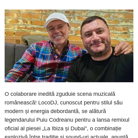
O colaborare inedită zguduie scena muzicală
românească! LocoDJ, cunoscut pentru stilul său
modern și energia debordantă, se alătură
legendarului Puiu Codreanu pentru a lansa remixul
oficial al piesei „La Ibiza și Dubai”, o combinație
explozivă între tradiție și sound-uri actuale, anunță