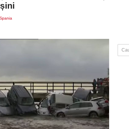
șini
 Spania