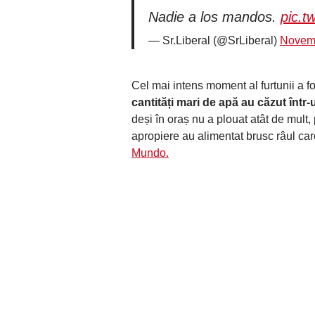
Nadie a los mandos.
pic.t
— Sr.Liberal (@SrLiberal)
Novemb
Cel mai intens moment al furtunii a fo
cantități mari de apă au căzut într-
deși în oraș nu a plouat atât de mult,
apropiere au alimentat brusc râul ca
Mundo.