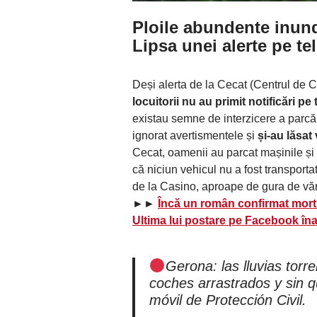
Ploile abundente inun
Lipsa unei alerte pe te
Deși alerta de la Cecat (Centrul de 
locuitorii nu au primit notificări pe
existau semne de interzicere a parcări
ignorat avertismentele și
și-au lăsat
Cecat, oamenii au parcat mașinile și 
că niciun vehicul nu a fost transport
de la Casino, aproape de gura de văr
►►
Încă un român confirmat mort î
Ultima lui postare pe Facebook îna
Gerona: las lluvias tor
coches arrastrados y sin 
móvil de Protección Civil.