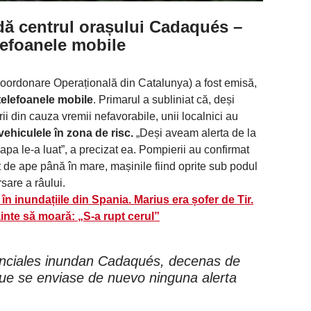
dă centrul orașului Cadaqués –
lefoanele mobile
Coordonare Operațională din Catalunya) a fost emisă,
 telefoanele mobile
. Primarul a subliniat că, deși
i din cauza vremii nefavorabile, unii localnici au
 vehiculele în zona de risc.
„Deși aveam alerta de la
apa le-a luat”, a precizat ea. Pompierii au confirmat
at de ape până în mare, mașinile fiind oprite sub podul
sare a râului.
n inundațiile din Spania. Marius era șofer de Tir.
inte să moară: „S-a rupt cerul”
renciales inundan Cadaqués, decenas de
que se enviase de nuevo ninguna alerta