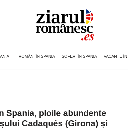
SPANIA
ROMÂNI ÎN SPANIA
ȘOFERI ÎN SPANIA
VACANȚE ÎN
în Spania, ploile abundente
șului Cadaqués (Girona) și