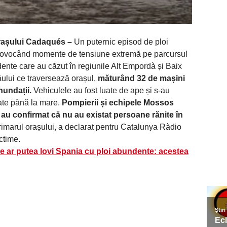
orașului Cadaqués –
Un puternic episod de ploi
 provocând momente de tensiune extremă pe parcursul
undente care au căzut în regiunile Alt Empordà și Baix
ului ce traversează orașul,
măturând 32 de mașini
nundații.
Vehiculele au fost luate de ape și s-au
tate până la mare.
Pompierii și echipele Mossos
 au confirmat că nu au existat persoane rănite în
imarul orașului, a declarat pentru Catalunya Ràdio
ictime.
 ar putea lovi Spania cu ploi abundente: acestea