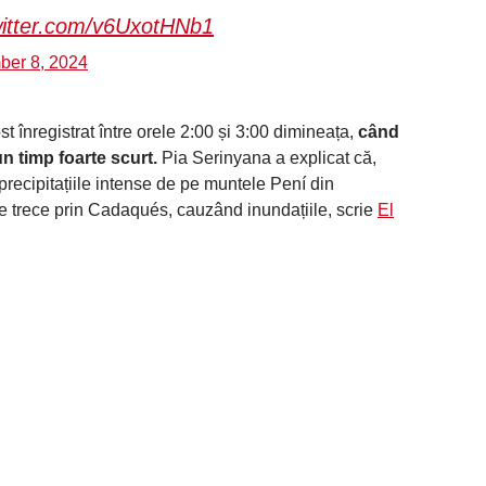
witter.com/v6UxotHNb1
er 8, 2024
st înregistrat între orele 2:00 și 3:00 dimineața,
când
un timp foarte scurt.
Pia Serinyana a explicat că,
 precipitațiile intense de pe muntele Pení din
re trece prin Cadaqués, cauzând inundațiile, scrie
El