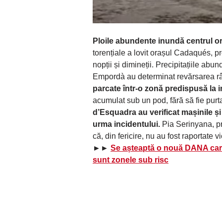
Ploile abundente inundă centrul 
torențiale a lovit orașul Cadaqués,
nopții și dimineții. Precipitațiile ab
Empordà au determinat revărsarea râ
parcate într-o zonă predispusă la i
acumulat sub un pod, fără să fie pur
d’Esquadra au verificat mașinile și
urma incidentului.
Pia Serinyana, pr
că, din fericire, nu au fost raportate v
►►
Se așteaptă o nouă DANA care
sunt zonele sub risc