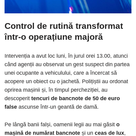
Control de rutină transformat
într-o operațiune majoră
Intervenția a avut loc luni, în jurul orei 13.00, atunci
când agenții au observat un gest suspect din partea
unei ocupante a vehiculului, care a încercat să
acopere un obiect cu o jachetă. Polițiștii au ordonat
oprirea mașinii și, în timpul percheziției, au
descoperit
tencuri de bancnote de 50 de euro
false
ascunse într-un geantă de damă.
Pe lângă banii falși, oamenii legii au mai găsit
o
mașină de numărat bancnote
și un
ceas de lux
,