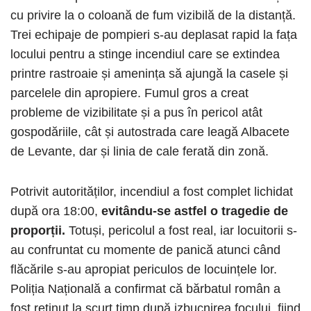
cu privire la o coloană de fum vizibilă de la distanță.
Trei echipaje de pompieri s-au deplasat rapid la fața
locului pentru a stinge incendiul care se extindea
printre rastroaie și amenința să ajungă la casele și
parcelele din apropiere. Fumul gros a creat
probleme de vizibilitate și a pus în pericol atât
gospodăriile, cât și autostrada care leagă Albacete
de Levante, dar și linia de cale ferată din zonă.
Potrivit autorităților, incendiul a fost complet lichidat
după ora 18:00,
evitându-se astfel o tragedie de
proporții.
Totuși, pericolul a fost real, iar locuitorii s-
au confruntat cu momente de panică atunci când
flăcările s-au apropiat periculos de locuințele lor.
Poliția Națională a confirmat că bărbatul român a
fost reținut la scurt timp după izbucnirea focului, fiind