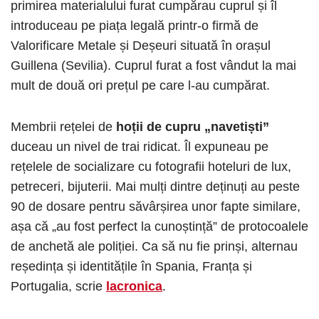
primirea materialului furat cumpărau cuprul și îl
introduceau pe piața legală printr-o firmă de
Valorificare Metale și Deșeuri situată în orașul
Guillena (Sevilia). Cuprul furat a fost vândut la mai
mult de două ori prețul pe care l-au cumpărat.
Membrii rețelei de
hoții de cupru „navetiști”
duceau un nivel de trai ridicat. Îl expuneau pe
rețelele de socializare cu fotografii hoteluri de lux,
petreceri, bijuterii. Mai mulți dintre deținuți au peste
90 de dosare pentru săvârșirea unor fapte similare,
așa că „au fost perfect la cunoștință” de protocoalele
de anchetă ale poliției. Ca să nu fie prinși, alternau
reședința și identitățile în ​​Spania, Franța și
Portugalia, scrie
lacronica
.