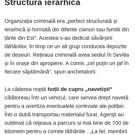
Structura ierarhică
Organizația criminală era „perfect structurată și
ierarhică și formată din diferite clanuri sau familii din
țările din Est”. Acestea s-au dedicat săvârșirii
tâlhăriilor, în timp ce un alt grup conducea depozite
de deșeuri. Rețeaua criminală avea sediul în Sevilla
și în orașe din apropiere. A comis „cel puțin un jaf în
fiecare săptămână”, spun anchetatorii.
La căderea nopții
hoții de cupru „navetiști”
călătoreau într-un vehicul, care servea drept navetă
pentru a avertiza eventualele controale ale poliției.
Într-o dubă transportau materialul furat. Agenţii au
subliniat că reţeaua a parcurs și mai bine de 700 de
kilometri pentru a comite tâlhăriile . „La fel, membrii