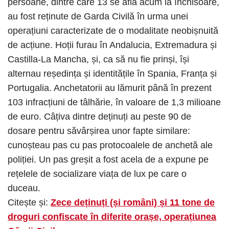
persoane, dintre care 13 se află acum la închisoare,
au fost reținute de Garda Civilă în urma unei
operațiuni caracterizate de o modalitate neobișnuită
de acțiune. Hoții furau în Andalucia, Extremadura și
Castilla-La Mancha, și, ca să nu fie prinși, își
alternau reședința și identitățile în ​​Spania, Franța și
Portugalia. Anchetatorii au lămurit până în prezent
103 infracțiuni de tâlhărie, în valoare de 1,3 milioane
de euro. Câțiva dintre deținuți au peste 90 de
dosare pentru săvârșirea unor fapte similare:
cunoșteau pas cu pas protocoalele de anchetă ale
poliției. Un pas greșit a fost acela de a expune pe
rețelele de socializare viața de lux pe care o
duceau.
Citește și:
Zece deținuți (și români) și 11 tone de
droguri confiscate în diferite orașe, operațiunea