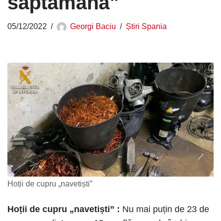
săptămână”
05/12/2022
Georgi Baciu
Știri Spania
Hoții de cupru „navetiști”
Hoții de cupru „navetiști”
:
Nu mai puțin de 23 de