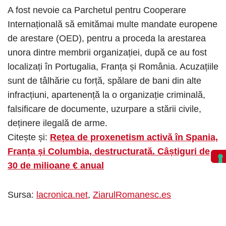
A fost nevoie ca Parchetul pentru Cooperare
Internațională să emitămai multe mandate europene
de arestare (OED), pentru a proceda la arestarea
unora dintre membrii organizației, după ce au fost
localizați în Portugalia, Franța și România. Acuzațiile
sunt de tâlhărie cu forță, spălare de bani din alte
infracțiuni, apartenență la o organizație criminală,
falsificare de documente, uzurpare a stării civile,
deținere ilegală de arme.
Citește și:
Rețea de proxenetism activă în Spania,
Franța și Columbia, destructurată. Câștiguri de
30 de milioane €‎ anual
Sursa:
lacronica.net
,
ZiarulRomanesc.es