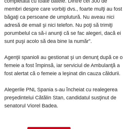
completată cu toate datele. Dintre cei 300 de
membri despre care vorbiţi dvs., foarte mulţi au fost
băgaţi ca persoane de umplutură. Nu aveau nici
adresă de email şi nici telefon. Nu poţi să trimiţi
porumbelul ca să-i anunţi că se fac alegeri, dacă ei
sunt puşi acolo să dea bine la număr”.
Agenţii spanioli au gestionat şi un denunţ după ce o
femeie a fost împinsă, iar serviciul de Ambulanţă a
fost alertat că o femeie a leşinat din cauza căldurii.
Alegerile PNL Spania s-au încheiat cu realegerea
preşedintelui Cătălin Stan, candidatul susţinut de
senatorul Viorel Badea.